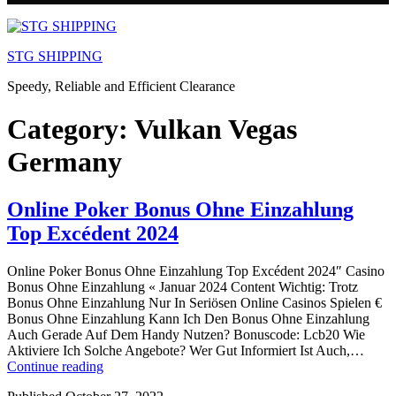
Skip
to
STG SHIPPING
content
Speedy, Reliable and Efficient Clearance
Category:
Vulkan Vegas
Germany
Online Poker Bonus Ohne Einzahlung
Top Excédent 2024
Online Poker Bonus Ohne Einzahlung Top Excédent 2024″ Casino
Bonus Ohne Einzahlung « Januar 2024 Content Wichtig: Trotz
Bonus Ohne Einzahlung Nur In Seriösen Online Casinos Spielen €
Bonus Ohne Einzahlung Kann Ich Den Bonus Ohne Einzahlung
Auch Gerade Auf Dem Handy Nutzen? Bonuscode: Lcb20 Wie
Aktiviere Ich Solche Angebote? Wer Gut Informiert Ist Auch,…
Online
Continue reading
Poker