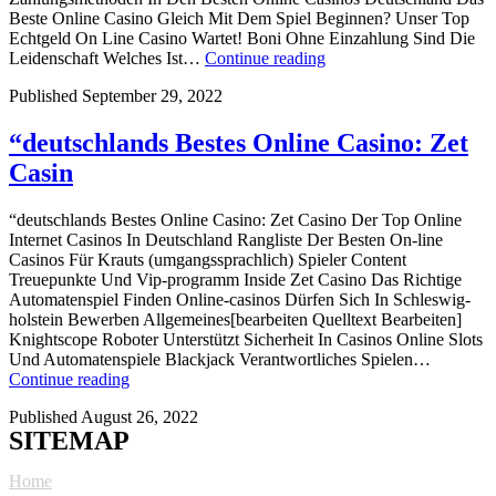
hotspot
Beste Online Casino Gleich Mit Dem Spiel Beginnen? Unser Top
Für
Echtgeld On Line Casino Wartet! Boni Ohne Einzahlung Sind Die
Große
Casino
Leidenschaft Welches Ist…
Continue reading
Jackpots
Guru
Published
September 29, 2022
Der
Ultimative
Leitfaden
“deutschlands Bestes Online Casino: Zet
Der
Casin
Online-
casino-
wel
“deutschlands Bestes Online Casino: Zet Casino Der Top Online
Internet Casinos In Deutschland Rangliste Der Besten On-line
Casinos Für Krauts (umgangssprachlich) Spieler Content
Treuepunkte Und Vip-programm Inside Zet Casino Das Richtige
Automatenspiel Finden Online-casinos Dürfen Sich In Schleswig-
holstein Bewerben Allgemeines[bearbeiten Quelltext Bearbeiten]
Knightscope Roboter Unterstützt Sicherheit In Casinos Online Slots
Und Automatenspiele Blackjack Verantwortliches Spielen…
“deutschlands
Continue reading
Bestes
Published
August 26, 2022
Online
SITEMAP
Casino:
Zet
Casin
Home