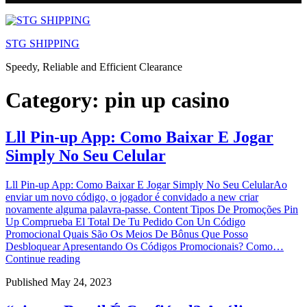
Skip
to
STG SHIPPING
content
Speedy, Reliable and Efficient Clearance
Category:
pin up casino
Lll Pin-up App: Como Baixar E Jogar
Simply No Seu Celular
Lll Pin-up App: Como Baixar E Jogar Simply No Seu CelularAo
enviar um novo código, o jogador é convidado a new criar
novamente alguma palavra-passe. Content Tipos De Promoções Pin
Up Comprueba El Total De Tu Pedido Con Un Código
Promocional Quais São Os Meios De Bônus Que Posso
Desbloquear Apresentando Os Códigos Promocionais? Como…
Lll
Continue reading
Pin-
Published
May 24, 2023
up
App: