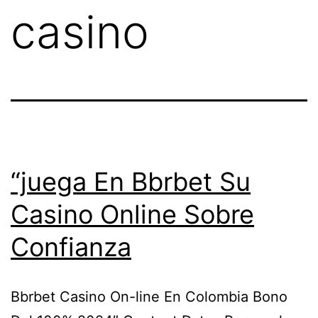
STG
casino
Shipping?
Project
Gallery
“juega En Bbrbet Su
Get
Casino Online Sobre
A
Confianza
Free
Bbrbet Casino On-line En Colombia Bono