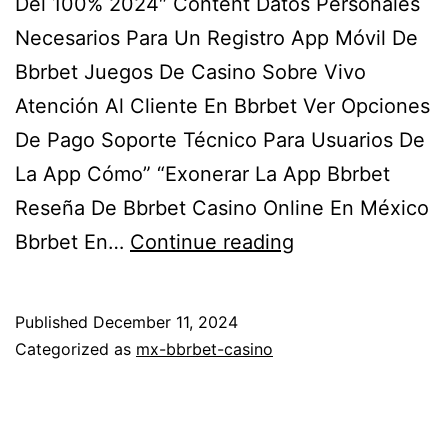
Del 100% 2024″ Content Datos Personales
Quote
Necesarios Para Un Registro App Móvil De
Contact
Bbrbet Juegos De Casino Sobre Vivo
Atención Al Cliente En Bbrbet Ver Opciones
Us
De Pago Soporte Técnico Para Usuarios De
La App Cómo” “Exonerar La App Bbrbet
Reseña De Bbrbet Casino Online En México
Bbrbet En…
Continue reading
Published
December 11, 2024
Categorized as
mx-bbrbet-casino