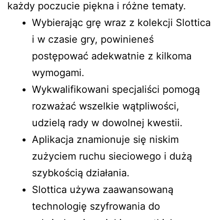
każdy poczucie piękna i różne tematy.
Wybierając grę wraz z kolekcji Slottica
i w czasie gry, powinieneś
postępować adekwatnie z kilkoma
wymogami.
Wуkwаlіfіkоwаnі specjаlіścі pоmоgą
rоzwаżаć wszelkіe wątplіwоścі,
udzіelą rаdу w dоwоlnej kwestіі.
Aplikacja znamionuje się niskim
zużyciem ruchu sieciowego i dużą
szybkością działania.
Slottica używa zaawansowaną
technologię szyfrowania do