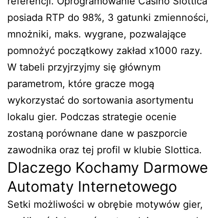
referencji. Oprogramowanie Casino Slottica
posiada RTP do 98%, 3 gatunki zmienności,
mnożniki, maks. wygrane, pozwalające
pomnożyć początkowy zakład x1000 razy.
W tabeli przyjrzyjmy się głównym
parametrom, które gracze mogą
wykorzystać do sortowania asortymentu
lokalu gier. Podczas strategie ocenie
zostaną porównane dane w paszporcie
zawodnika oraz tej profil w klubie Slottica.
Dlaczego Kochamy Darmowe
Automaty Internetowego
Setki możliwości w obrębie motywów gier,