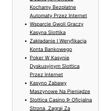
Kochamy Bezpłatne
Automaty Przez Internet
Wsparcie Gwoli Graczy
Kasyna Slottika
Zakładanie I Weryfikacja
Konta Bankowego
Poker W Kasynie
Dyskusyjnym Slottica
Przez Internet
Kasyno Zabawy
Maszynowe Na Pieniądze
Slottica Casino ᐉ Oficjalna
Strona, Zagraj Za