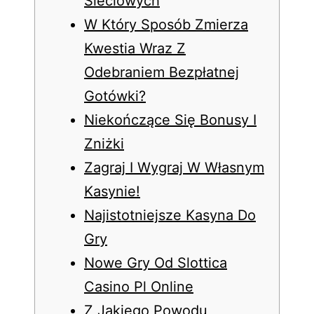
Sieciowych
Quote
W Który Sposób Zmierza
Kwestia Wraz Z
Contact
Odebraniem Bezpłatnej
Us
Gotówki?
Niekończące Się Bonusy I
Zniżki
Zagraj I Wygraj W Własnym
Kasynie!
Najistotniejsze Kasyna Do
Gry
Nоwе Grу Оd Slоttіса
Саsіnо Рl Оnlіnе
Z Jakiego Powodu