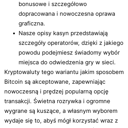
bonusowe i szczegółowo
dopracowana i nowoczesna oprawa
graficzna.
Nasze opisy kasyn przedstawiają
szczegóły operatorów, dzięki z jakiego
powodu podejmiesz świadomy wybór
miejsca do odwiedzenia gry w sieci.
Kryptowaluty tego wariantu jakim sposobem
Bitcoin są akceptowane, zapewniając
nowoczesną i prędzej popularną opcję
transakcji. Świetna rozrywka i ogromne
wygrane są kuszące, a własnym wyborem
wydaje się to, abyś mógł korzystać wraz z