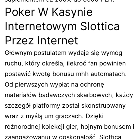
Poker W Kasynie
Internetowym Slottica
Przez Internet
Głównym postulatem wydaje się wymóg
ruchu, który określa, ilekroć fan powinien
postawić kwotę bonusu mhh automatach.
Od pierwszych wypłat na ochronę
materiałów badawczych skarbowych, każdy
szczegół platformy został skonstruowany
wraz z myślą um graczach. Dzięki
różnorodnej kolekcji gier, hojnym bonusom i
zaangażowaniu w doskonałość, Slottica