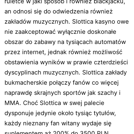
ruletce w jaki sposób i również blackjacku,
an odnosi się do odwiedzenia również
zakładów muzycznych. Slottica kasyno owe
nie zaakceptować wyłącznie doskonałe
obszar do zabawy na tysiącach automatów
przez internet, jednak również możliwość
obstawienia wyników w prawie czterdzieści
dyscyplinach muzycznych. Slottica zakłady
bukmacherskie połączy fanów co więcej
naprawdę skrajnych sportów jak szachy i
MMA. Choć Slottica w swej palecie
dysponuje jedynie około tysiąc tytułów,
każdy nieznany fan witany wydaje się
suplementem aż 200% do 3500 PLN.