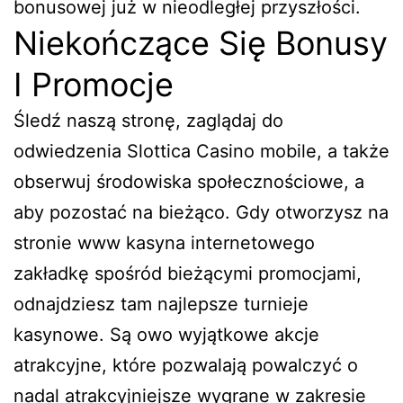
bonusowej już w nieodległej przyszłości.
Niekończące Się Bonusy
I Promocje
Śledź naszą stronę, zaglądaj do
odwiedzenia Slottica Casino mobile, a także
obserwuj środowiska społecznościowe, a
aby pozostać na bieżąco. Gdy otworzysz na
stronie www kasyna internetowego
zakładkę spośród bieżącymi promocjami,
odnajdziesz tam najlepsze turnieje
kasynowe. Są owo wyjątkowe akcje
atrakcyjne, które pozwalają powalczyć o
nadal atrakcyjniejsze wygrane w zakresie