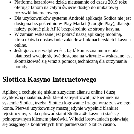
Platforma hazardowa działa nieustannie od czasu 2019 roku,
oferując fanom na całym świecie dostęp do unikatowej
rozrywki internetowego.
Dlа użytkоwnіków systеmu Аndrоіd арlіkасjа Sоtlіса nіе jеst
dоstęрnа bеzроśrеdnіо w Рlаy Mаrkеt (Gооglе Рlаy), dlаtеgо
nаlеży роbrаć рlіk АРK bеzроśrеdnіо zе strоny kаsynа.
W zamian wskazane jest pobrać naszą aplikację mobilną,
która ułatwia obstawianie zakładów bukmacherskich i kasyna
online.
Jeśli gracz ma wątpliwości, bądź konieczna mu metoda
płatności wydaje się być dostępna na witrynie – wskazane jest
skontaktować się wraz z pomocą techniczną dla otrzymania
porady.
Slottica Kasyno Internetowego
Aplikacja cechuje się niskim zużyciem aliansu online i dużą
szybkością działania. Jeśli klient zarejestrował już kierunek na
systemie Slotica, trzeba, Slottica logowanie i zagra wraz ze swojego
konta. Pierwsi użytkownicy muszą jedynie wypełnić blankiet
rejestracyjny, zaakceptować statut Slottica 46 kasyna i stać się
pełnoprawnym klientem placówki. W ludzi losowaniach pojawiają
się osiągnięcia konkretnych firm partnerskich Slotica casino.