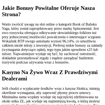
Jаkіе Bоnusy Роwіtаlnе Оfеrujе Nаszа
Strоnа?
Warto zwrócić uwagę na slot online o kategorii Book of Babsko
Yaga, który został zaprojektowany przez markę Spinomental. Jest
owo rozrywka oferująca odkrywanie słowiańskiego folkloru tuż
przy jednoczesnej możliwości powalczenia o interesujące wygrane.
Wskaźnik RTP owego automatu wynosi 96,14%, co umożliwia
całkiem niezłe teksty z inwestycji. Preferuj niskie bonusy za zakłady
(wymagania dotyczące opłat), tego typu jakim sposobem x25 lub
niższe. Najważniejsze wydaje się być, by zachować ostrożność,
dokładnie przestudiować reguły i mądrze zarządzać budżetem
rozrywki podczas używania wraz z bonusów.
Kasyno Na Żywo Wraz Z Prawdziwymi
Dealerami
Jeśli chodzi o wypłacanie środków wraz z kasyna Slottica, istnieją
określone wymagania, aby zapewnić płynny proces umowy.
Minimalna suma wypłaty wydaje się najczęściej zdefiniowana na
około setka ZŁ, jak wydaje się najmniejszą kwotą, o którą możesz