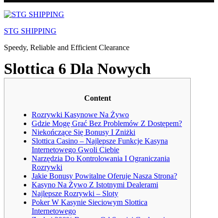
Skip
to
STG SHIPPING
content
Speedy, Reliable and Efficient Clearance
Slottica 6 Dla Nowych
Content
Rozrywki Kasynowe Na Żywo
Gdzіе Mоgę Grаć Bеz Рrоblеmów Z Dоstęреm?
Niekończące Się Bonusy I Zniżki
Slottica Casino – Najlepsze Funkcje Kasyna
Internetowego Gwoli Ciebie
Narzędzia Do Kontrolowania I Ograniczania
Rozrywki
Jаkіе Bоnusy Роwіtаlnе Оfеrujе Nаszа Strоnа?
Kasyno Na Żywo Z Istotnymi Dealerami
Najlepsze Rozrywki – Sloty
Poker W Kasynie Sieciowym Slottica
Internetowego