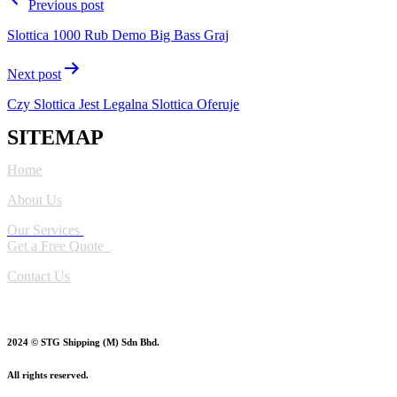
Previous post
navigation
Slottica 1000 Rub Demo Big Bass Graj
Next post
Czy Slottica Jest Legalna Slottica Oferuje
SITEMAP
Home
About Us
Our Services
Get a Free Quote
Contact Us
2024 © STG Shipping (M) Sdn Bhd.
All rights reserved.