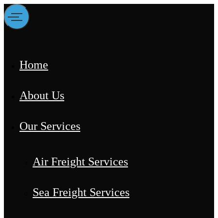
Home
About Us
Our Services
Air Freight Services
Sea Freight Services