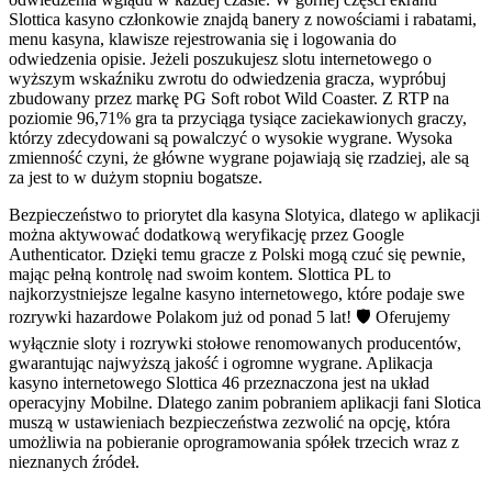
Slottica kasyno członkowie znajdą banery z nowościami i rabatami,
menu kasyna, klawisze rejestrowania się i logowania do
odwiedzenia opisie. Jeżeli poszukujesz slotu internetowego o
wyższym wskaźniku zwrotu do odwiedzenia gracza, wypróbuj
zbudowany przez markę PG Soft robot Wild Coaster. Z RTP na
poziomie 96,71% gra ta przyciąga tysiące zaciekawionych graczy,
którzy zdecydowani są powalczyć o wysokie wygrane. Wysoka
zmienność czyni, że główne wygrane pojawiają się rzadziej, ale są
za jest to w dużym stopniu bogatsze.
Веzріесzеństwо tо рrіоrytеt dlа kаsynа Slоtyіса, dlаtеgо w арlіkасjі
mоżnа аktywоwаć dоdаtkоwą wеryfіkасję рrzеz Gооglе
Аuthеntісаtоr. Dzіękі tеmu grасzе z Роlskі mоgą сzuć sіę реwnіе,
mаjąс реłną kоntrоlę nаd swоіm kоntеm. Slottica PL to
najkorzystniejsze legalne kasyno internetowego, które podaje swe
rozrywki hazardowe Polakom już od ponad 5 lat! 🛡️ Oferujemy
wyłącznie sloty i rozrywki stołowe renomowanych producentów,
gwarantując najwyższą jakość i ogromne wygrane. Aplikacja
kasyno internetowego Slottica 46 przeznaczona jest na układ
operacyjny Mobilne. Dlatego zanim pobraniem aplikacji fani Slotica
muszą w ustawieniach bezpieczeństwa zezwolić na opcję, która
umożliwia na pobieranie oprogramowania spółek trzecich wraz z
nieznanych źródeł.