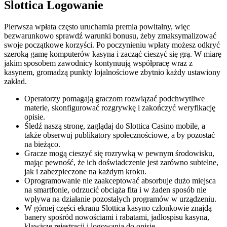
Slottica Logowanie
Pierwsza wpłata często uruchamia premia powitalny, więc
bezwarunkowo sprawdź warunki bonusu, żeby zmaksymalizować
swoje początkowe korzyści. Po poczynieniu wpłaty możesz odkryć
szeroką gamę komputerów kasyna i zacząć cieszyć się grą. W miarę
jakim sposobem zawodnicy kontynuują współpracę wraz z
kasynem, gromadzą punkty lojalnościowe zbytnio każdy ustawiony
zakład.
Operatorzy pomagają graczom rozwiązać podchwytliwe
materie, skonfigurować rozgrywkę i zakończyć weryfikację
opisie.
Śledź naszą stronę, zaglądaj do Slottica Casino mobile, a
także obserwuj publikatory społecznościowe, a by pozostać
na bieżąco.
Gracze mogą cieszyć się rozrywką w pewnym środowisku,
mając pewność, że ich doświadczenie jest zarówno subtelne,
jak i zabezpieczone na każdym kroku.
Oprogramowanie nie zaakceptować absorbuje dużo miejsca
na smartfonie, odrzucić obciąża fita i w żaden sposób nie
wpływa na działanie pozostałych programów w urządzeniu.
W górnej części ekranu Slottica kasyno członkowie znajdą
banery spośród nowościami i rabatami, jadłospisu kasyna,
klawisze rejestracji i logowania do opisie.