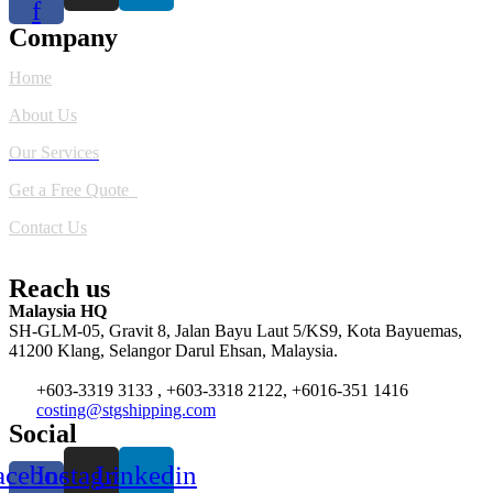
f
Company
Home
About Us
Our Services
Get a Free Quote
Contact Us
Reach us
Malaysia HQ
SH-GLM-05, Gravit 8, Jalan Bayu Laut 5/KS9, Kota Bayuemas,
41200 Klang, Selangor Darul Ehsan, Malaysia.
+603-3319 3133 , +603-3318 2122, +6016-351 1416
costing@stgshipping.com
Social
acebook-
Instagram
Linkedin