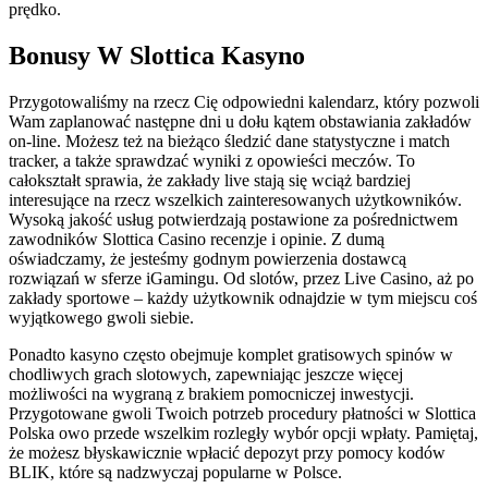
prędko.
Bonusy W Slottica Kasyno
Przygotowaliśmy na rzecz Cię odpowiedni kalendarz, który pozwoli
Wam zaplanować następne dni u dołu kątem obstawiania zakładów
on-line. Możesz też na bieżąco śledzić dane statystyczne i match
tracker, a także sprawdzać wyniki z opowieści meczów. To
całokształt sprawia, że zakłady live stają się wciąż bardziej
interesujące na rzecz wszelkich zainteresowanych użytkowników.
Wysoką jakość usług potwierdzają postawione za pośrednictwem
zawodników Slottica Casino recenzje i opinie. Z dumą
oświadczamy, że jesteśmy godnym powierzenia dostawcą
rozwiązań w sferze iGamingu. Od slotów, przez Live Casino, aż po
zakłady sportowe – każdy użytkownik odnajdzie w tym miejscu coś
wyjątkowego gwoli siebie.
Ponadto kasyno często obejmuje komplet gratisowych spinów w
chodliwych grach slotowych, zapewniając jeszcze więcej
możliwości na wygraną z brakiem pomocniczej inwestycji.
Przygotowane gwoli Twoich potrzeb procedury płatności w Slottica
Polska owo przede wszelkim rozległy wybór opcji wpłaty. Pamiętaj,
że możesz błyskawicznie wpłacić depozyt przy pomocy kodów
BLIK, które są nadzwyczaj popularne w Polsce.