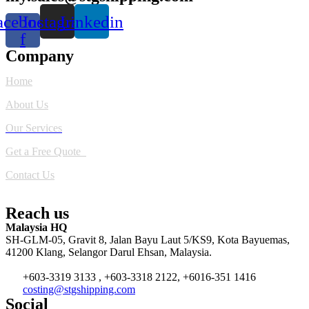
acebook-
Instagram
Linkedin
f
Company
Home
About Us
Our Services
Get a Free Quote
Contact Us
Reach us
Malaysia HQ
SH-GLM-05, Gravit 8, Jalan Bayu Laut 5/KS9, Kota Bayuemas,
41200 Klang, Selangor Darul Ehsan, Malaysia.
+603-3319 3133 , +603-3318 2122, +6016-351 1416
costing@stgshipping.com
Social