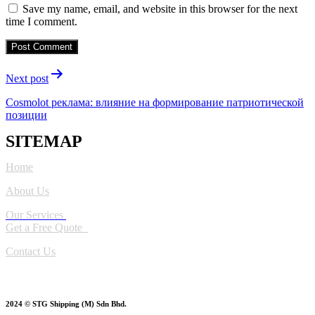
Save my name, email, and website in this browser for the next
time I comment.
Post
Next post
navigation
Cosmolot реклама: влияние на формирование патриотической
позиции
SITEMAP
Home
About Us
Our Services
Get a Free Quote
Contact Us
2024 © STG Shipping (M) Sdn Bhd.