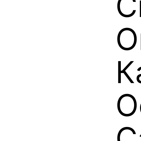
С
Free
Quote
О
Contact
К
Us
О
С