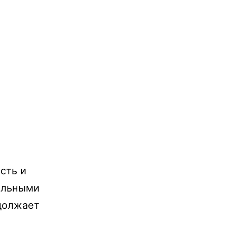
сть и
ельными
одолжает