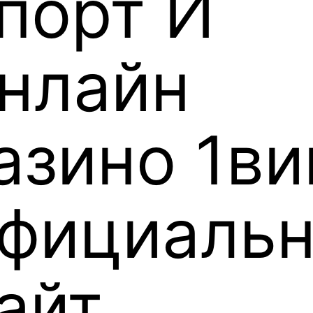
порт И
нлайн
азино 1ви
фициаль
айт