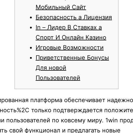
Мобильный Сайт
Безопасность а Лицензия
In – Лидер В Ставках а
Спорт И Онлайн Казино
Игровые Возможности
Приветственные Бонусы
Для новой
Пользователей
рованная платформа обеспечивает надежно
сность%2C только подтверждается положит
и пользователей по ковсему миру. 1win пр
ть свой функционал и предлагать новые