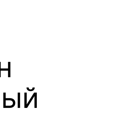
н
ный