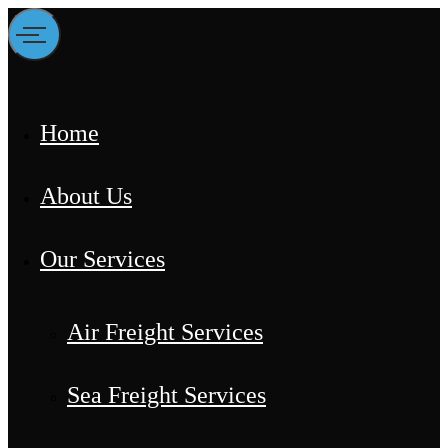
Home
About Us
Our Services
Air Freight Services
Sea Freight Services