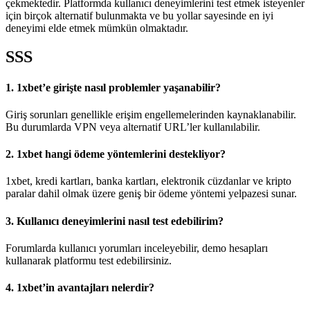
çekmektedir. Platformda kullanıcı deneyimlerini test etmek isteyenler
için birçok alternatif bulunmakta ve bu yollar sayesinde en iyi
deneyimi elde etmek mümkün olmaktadır.
SSS
1. 1xbet’e girişte nasıl problemler yaşanabilir?
Giriş sorunları genellikle erişim engellemelerinden kaynaklanabilir.
Bu durumlarda VPN veya alternatif URL’ler kullanılabilir.
2. 1xbet hangi ödeme yöntemlerini destekliyor?
1xbet, kredi kartları, banka kartları, elektronik cüzdanlar ve kripto
paralar dahil olmak üzere geniş bir ödeme yöntemi yelpazesi sunar.
3. Kullanıcı deneyimlerini nasıl test edebilirim?
Forumlarda kullanıcı yorumları inceleyebilir, demo hesapları
kullanarak platformu test edebilirsiniz.
4. 1xbet’in avantajları nelerdir?