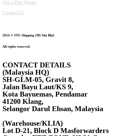
Get a Free Quote
Contact Us
2024 © STG Shipping (M) Sdn Bhd.
All rights reserved.
CONTACT DETAILS
(Malaysia HQ)
SH-GLM-05, Gravit 8,
Jalan Bayu Laut/KS 9,
Kota Bayuemas, Pendamar
41200 Klang,
Selangor Darul Ehsan, Malaysia
(Warehouse/KLIA)
Lot D-21, Block D Masforwarders