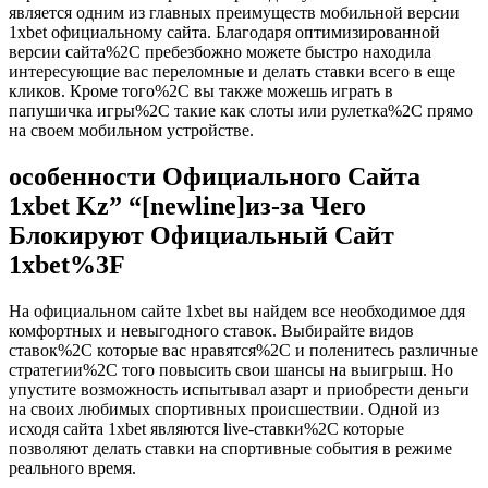
является одним из главных преимуществ мобильной версии
1xbet официальному сайта. Благодаря оптимизированной
версии сайта%2C пребезбожно можете быстро находила
интересующие вас переломные и делать ставки всего в еще
кликов. Кроме того%2C вы также можешь играть в
папушичка игры%2C такие как слоты или рулетка%2C прямо
на своем мобильном устройстве.
особенности Официального Сайта
1xbet Kz” “[newline]из-за Чего
Блокируют Официальный Сайт
1xbet%3F
На официальном сайте 1xbet вы найдем все необходимое ддя
комфортных и невыгодного ставок. Выбирайте видов
ставок%2C которые вас нравятся%2C и поленитесь различные
стратегии%2C того повысить свои шансы на выигрыш. Но
упустите возможность испытывал азарт и приобрести деньги
на своих любимых спортивных происшествии. Одной из
исходя сайта 1xbet являются live-ставки%2C которые
позволяют делать ставки на спортивные события в режиме
реального время.