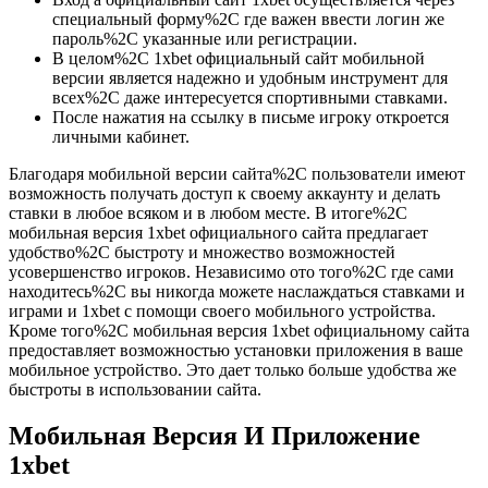
специальный форму%2C где важен ввести логин же
пароль%2C указанные или регистрации.
В целом%2C 1xbet официальный сайт мобильной
версии является надежно и удобным инструмент для
всех%2C даже интересуется спортивными ставками.
После нажатия на ссылку в письме игроку откроется
личными кабинет.
Благодаря мобильной версии сайта%2C пользователи имеют
возможность получать доступ к своему аккаунту и делать
ставки в любое всяком и в любом месте. В итоге%2C
мобильная версия 1xbet официального сайта предлагает
удобство%2C быстроту и множество возможностей
усовершенство игроков. Независимо ото того%2C где сами
находитесь%2C вы никогда можете наслаждаться ставками и
играми и 1xbet с помощи своего мобильного устройства.
Кроме того%2C мобильная версия 1xbet официальному сайта
предоставляет возможностью установки приложения в ваше
мобильное устройство. Это дает только больше удобства же
быстроты в использовании сайта.
Мобильная Версия И Приложение
1xbet