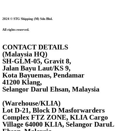
2024 © STG Shipping (M) Sdn Bhd.
All rights reserved.
CONTACT DETAILS
(Malaysia HQ)
SH-GLM-05, Gravit 8,
Jalan Bayu Laut/KS 9,
Kota Bayuemas, Pendamar
41200 Klang,
Selangor Darul Ehsan, Malaysia
(Warehouse/KLIA)
Lot D-21, Block D Masforwarders
Complex FTZ ZONE, KLIA Cargo
Village 64000 KLIA, Selangor DaruL