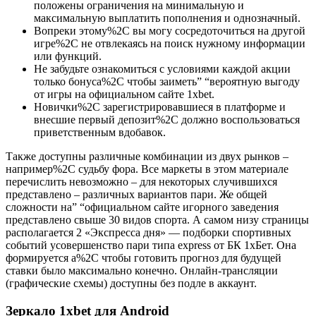
положены ограничения на минимальную и
максимальную выплатить пополнения и однозначный.
Вопреки этому%2C вы могу сосредоточиться на другой
игре%2C не отвлекаясь на поиск нужному информации
или функций.
Не забудьте ознакомиться с условиями каждой акции
только бонуса%2C чтобы заиметь” “вероятную выгоду
от игры на официальном сайте 1xbet.
Новички%2C зарегистрировавшиеся в платформе и
внесшие первый депозит%2C должно воспользоваться
приветственным вдобавок.
Также доступны различные комбинации из двух рынков –
например%2C судьбу фора. Все маркеты в этом материале
перечислить невозможно – для некоторых случившихся
представлено – различных вариантов пари. Же общей
сложности на” “официальном сайте игорного заведения
представлено свыше 30 видов спорта. А самом низу страницы
располагается 2 «Экспресса дня» — подборки спортивных
событий усовершенство пари типа express от БК 1хБет. Она
формируется а%2C чтобы готовить прогноз для будущей
ставки было максимально конечно. Онлайн-трансляции
(графические схемы) доступны без подле в аккаунт.
Зеркало 1xbet для Android