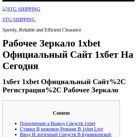
Skip
to
STG SHIPPING
content
Speedy, Reliable and Efficient Clearance
Рабочее Зеркало 1xbet
Официальный Сайт 1хбет На
Сегодня
1хбет 1xbet Официальный Сайт%2C
Регистрация%2C Рабочее Зеркало
Content
Пополнение а Вывод Средств 1xbet
Ставки В неживое Режиме В 1xbet Live
Ввод И логичный Средств В Букмекерской