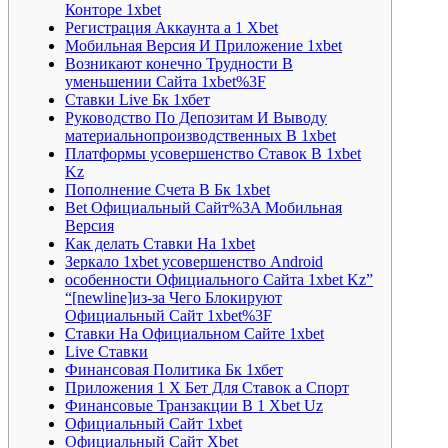
Конторе 1xbet
Регистрация Аккаунта а 1 Xbet
Мобильная Версия И Приложение 1xbet
Возникают конечно Трудности В
уменьшении Сайта 1xbet%3F
Ставки Live Бк 1хбет
Руководство По Депозитам И Выводу
материальнопроизводственных В 1xbet
Платформы усовершенство Ставок В 1хbet
Kz
Пополнение Счета В Бк 1xbet
Bet Официальный Сайт%3A Мобильная
Версия
Как делать Ставки На 1xbet
Зеркало 1xbet усовершенство Android
особенности Официального Сайта 1xbet Kz”
“[newline]из-за Чего Блокируют
Официальный Сайт 1xbet%3F
Ставки На Официальном Сайте 1xbet
Live Ставки
Финансовая Политика Бк 1хбет
Приложения 1 Х Бет Для Ставок а Спорт
Финансовые Транзакции В 1 Xbet Uz
Официальный Сайт 1xbet
Официальный Сайт Xbet