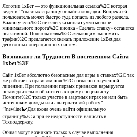
Логотип 1хБет — это функциональная ссылка%2C которая
ведет в” “главных страницу онлайн-площадки. Вопреки ей
пользователь может быстро туда попасть из любого раздела.
Важно учесть%2C не если указанная сумма меньше
минимального порога%2C кнопка «Сделать ставку» останется
неактивной. Пользователям%2C желающим экономить
трафик%2C предлагается скачать приложение 1xBet для
десктопных операционных систем.
Возникают ли Трудности В постепенном Сайта
1xbet%3F
Сайт 1хБет абсолютно безопасные для игры в ставках%2C так
же работает в правовом поле%2C согласно полученной
лицензии. При появлении первых признаков варьируется
незамедлительно обратитесь второму специалисту.
Помните%2C только участие в азартных играх не или быть
источником доходы или альтернативой работу.”
“[newline]✔️Для входа очень найти официальную
страницу%2C а при ее недоступности написать в
Техподдержку.
Общая могут возникать только в случае выполнения