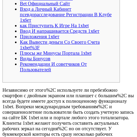
Bet Официальный Сайт
Вход а Личный Кабинет
псевдорасследование Регистрации В Клубе
1хбет
как Приступить К Игре На 1xbet
Ввод И напрашивается Средств 1хбет
Приложения 1хбет
Как Вывести деньги Со Своего Счета
1xbet%3F
Плюсы же Минусы Портала 1xbet
Виды Бонусов
Рекомендации И советчиков От
Пользователей
Независимо от этого%2C используете ли пребезбожно
смартфон с двойным экраном или планшет с большим%2C вы
всегда будете имеете доступ к полноценному функционалу
1xbet. Вопреки международным требованиям%2C и
совершеннолетние пользователи быть создать учетную запись
на сайте БК 1xbet или и портале любого этого тотализатора.
Клиенты 1xbet желают получить составить актуальных
рабочих зеркал на сегодня%2C но он отсутствует. У
букмекерской конторы есть сразу несколько рабочих