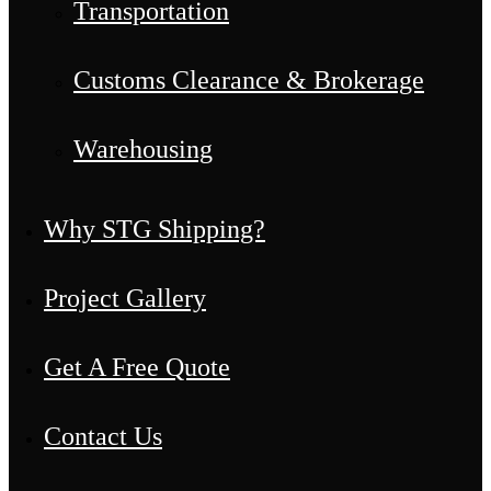
Transportation
Customs Clearance & Brokerage
Warehousing
Why STG Shipping?
Project Gallery
Get A Free Quote
Contact Us