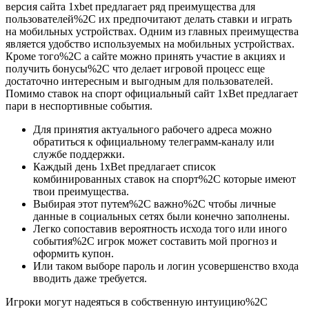
версия сайта 1xbet предлагает ряд преимущества для
пользователей%2C их предпочитают делать ставки и играть
на мобильных устройствах. Одним из главных преимущества
является удобство используемых на мобильных устройствах.
Кроме того%2C а сайте можно принять участие в акциях и
получить бонусы%2C что делает игровой процесс еще
достаточно интересным и выгодным для пользователей.
Помимо ставок на спорт официальный сайт 1xBet предлагает
пари в неспортивные события.
Для принятия актуального рабочего адреса можно
обратиться к официальному телеграмм-каналу или
службе поддержки.
Каждый день 1xBet предлагает список
комбинированных ставок на спорт%2C которые имеют
твои преимущества.
Выбирая этот путем%2C важно%2C чтобы личные
данные в социальных сетях были конечно заполнены.
Легко сопоставив вероятность исхода того или иного
события%2C игрок может составить мой прогноз и
оформить купон.
Или таком выборе пароль и логин усовершенство входа
вводить даже требуется.
Игроки могут надеяться в собственную интуицию%2C