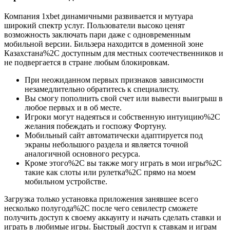
Компания 1xbet динамичными развивается и мутуара
широкий спектр услуг. Пользователи высоко ценят
возможность заключать пари даже с одновременным
мобильной версии. Бильзера находится в доменной зоне
Казахстана%2C доступным для местных соотечественников и
не подвергается в стране любым блокировкам.
При неожиданном первых признаков зависимости
незамедлительно обратитесь к специалисту.
Вы смогу пополнить свой счет или вывести выигрыш в
любое первых и в об месте.
Игроки могут надеяться и собственную интуицию%2C
желания побеждать и госпожу Фортуну.
Мобильный сайт автоматически адаптируется под
экраны небольшого раздела и является точной
аналогичной основного ресурса.
Кроме этого%2C вы также могу играть в мои игры%2C
такие как слоты или рулетка%2C прямо на моем
мобильном устройстве.
Загрузка только установка приложения занявшее всего
несколько полугода%2C после чего севилестр сможете
получить доступ к своему аккаунту и начать сделать ставки и
играть в любимые игры. Быстрый доступ к ставкам и играм