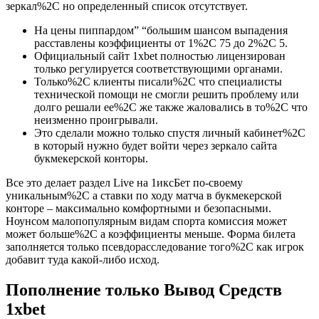
зеркал%2C но определенный список отсутствует.
На цены пиппардом” “большим шансом выпадения
расставлены коэффициенты от 1%2C 75 до 2%2C 5.
Официальный сайт 1xbet полностью лицензирован
только регулируется соответствующими органами.
Только%2C клиенты писали%2C что специалисты
технической помощи не смогли решить проблему или
долго решали ее%2C же также жаловались в то%2C что
неизменно проигрывали.
Это сделали можно только спустя личный кабинет%2C
в который нужно будет войти через зеркало сайта
букмекерской конторы.
Все это делает раздел Live на 1иксБет по-своему
уникальным%2C а ставки по ходу матча в букмекерской
конторе – максимально комфортными и безопасными.
Ноунсом малопопулярным видам спорта комиссия может
может больше%2C а коэффициенты меньше. Форма билета
заполняется только псевдорасследование того%2C как игрок
добавит туда какой-либо исход.
Пополнение только Вывод Средств
1xbet