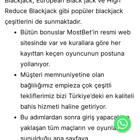
Blackjack, European Black jack ve High
Reduce Blackjack gibi popüler blackjack
çeşitlerini de sunmaktadır.
Bütün bonuslar MostBet’in resmi web
sitesinde var ve kurallara göre her
kayıttan keçen oyuncunun postuna
yollanıyor.
Müşteri memnuniyetine olan
bağlılığımız empieza çok çeşitli
tekliflerimiz bizi Türkiye’deki en kaliteli
bahis hizmeti haline getiriyor.
Bu adımlardan sonra giriş yapacak ve
yaklaşan tüm maçların ve oyunların
sunulduğu ana sayfaya