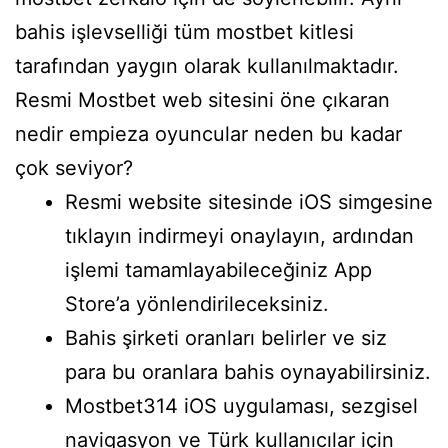
bahis işlevselliği tüm mostbet kitlesi
tarafından yaygın olarak kullanılmaktadır.
Resmi Mostbet web sitesini öne çıkaran
nedir empieza oyuncular neden bu kadar
çok seviyor?
Resmi website sitesinde iOS simgesine
tıklayın indirmeyi onaylayın, ardından
işlemi tamamlayabileceğiniz App
Store’a yönlendirileceksiniz.
Bahis şirketi oranları belirler ve siz
para bu oranlara bahis oynayabilirsiniz.
Mostbet314 iOS uygulaması, sezgisel
navigasyon ve Türk kullanıcılar için