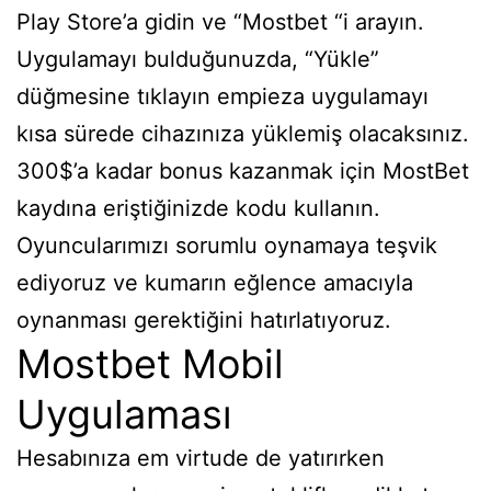
Play Store’a gidin ve “Mostbet “i arayın.
Uygulamayı bulduğunuzda, “Yükle”
düğmesine tıklayın empieza uygulamayı
kısa sürede cihazınıza yüklemiş olacaksınız.
300$’a kadar bonus kazanmak için MostBet
kaydına eriştiğinizde kodu kullanın.
Oyuncularımızı sorumlu oynamaya teşvik
ediyoruz ve kumarın eğlence amacıyla
oynanması gerektiğini hatırlatıyoruz.
Mostbet Mobil
Uygulaması
Hesabınıza em virtude de yatırırken