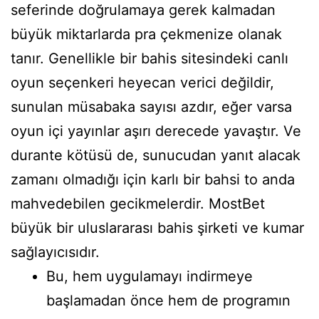
seferinde doğrulamaya gerek kalmadan
büyük miktarlarda pra çekmenize olanak
tanır. Genellikle bir bahis sitesindeki canlı
oyun seçenkeri heyecan verici değildir,
sunulan müsabaka sayısı azdır, eğer varsa
oyun içi yayınlar aşırı derecede yavaştır. Ve
durante kötüsü de, sunucudan yanıt alacak
zamanı olmadığı için karlı bir bahsi to anda
mahvedebilen gecikmelerdir. MostBet
büyük bir uluslararası bahis şirketi ve kumar
sağlayıcısıdır.
Bu, hem uygulamayı indirmeye
başlamadan önce hem de programın