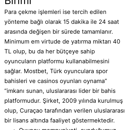
Birimi
Para çekme işlemleri ise tercih edilen
yönteme bağlı olarak 15 dakika ile 24 saat
arasında değişen bir sürede tamamlanır.
Minimum em virtude de yatırma miktarı 40
TL olup, bu da her bütçeye sahip
oyuncuların platformu kullanabilmesini
sağlar. Mostbet, Türk oyunculara spor
bahisleri ve casinos oyunları oynama”
“imkanı sunan, uluslararası lider bir bahis
platformudur. Şirket, 2009 yılında kurulmuş
olup, Curaçao tarafından verilen uluslararası
bir lisans altında faaliyet göstermektedir.