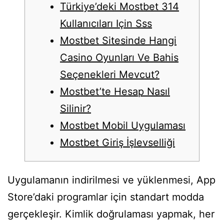
Türkiye’deki Mostbet 314
Kullanıcıları Için Sss
Mostbet Sitesinde Hangi
Casino Oyunları Ve Bahis
Seçenekleri Mevcut?
Mostbet’te Hesap Nasıl
Silinir?
Mostbet Mobil Uygulaması
Mostbet Giriş İşlevselliği
Uygulamanın indirilmesi ve yüklenmesi, App
Store’daki programlar için standart modda
gerçekleşir. Kimlik doğrulaması yapmak, her