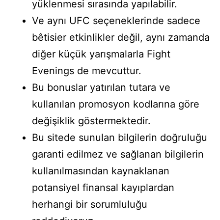
yüklenmesi sırasında yapılabilir.
Ve aynı UFC seçeneklerinde sadece
bêtisier etkinlikler değil, aynı zamanda
diğer küçük yarışmalarla Fight
Evenings de mevcuttur.
Bu bonuslar yatırılan tutara ve
kullanılan promosyon kodlarına göre
değişiklik göstermektedir.
Bu sitede sunulan bilgilerin doğruluğu
garanti edilmez ve sağlanan bilgilerin
kullanılmasından kaynaklanan
potansiyel finansal kayıplardan
herhangi bir sorumluluğu