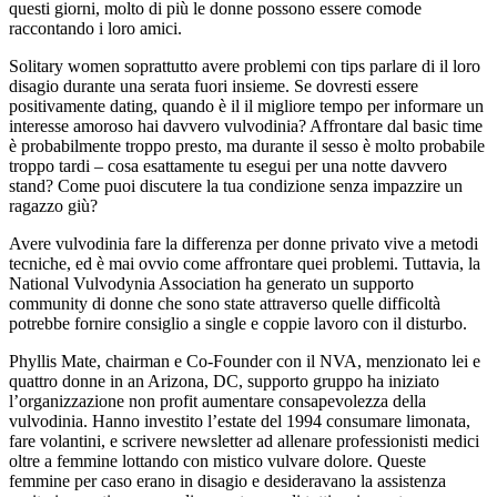
questi giorni, molto di più le donne possono essere comode
raccontando i loro amici.
Solitary women soprattutto avere problemi con tips parlare di il loro
disagio durante una serata fuori insieme. Se dovresti essere
positivamente dating, quando è il il migliore tempo per informare un
interesse amoroso hai davvero vulvodinia? Affrontare dal basic time
è probabilmente troppo presto, ma durante il sesso è molto probabile
troppo tardi – cosa esattamente tu esegui per una notte davvero
stand? Come puoi discutere la tua condizione senza impazzire un
ragazzo giù?
Avere vulvodinia fare la differenza per donne privato vive a metodi
tecniche, ed è mai ovvio come affrontare quei problemi. Tuttavia, la
National Vulvodynia Association ha generato un supporto
community di donne che sono state attraverso quelle difficoltà
potrebbe fornire consiglio a single e coppie lavoro con il disturbo.
Phyllis Mate, chairman e Co-Founder con il NVA, menzionato lei e
quattro donne in an Arizona, DC, supporto gruppo ha iniziato
l’organizzazione non profit aumentare consapevolezza della
vulvodinia. Hanno investito l’estate del 1994 consumare limonata,
fare volantini, e scrivere newsletter ad allenare professionisti medici
oltre a femmine lottando con mistico vulvare dolore. Queste
femmine per caso erano in disagio e desideravano la assistenza