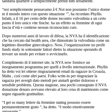
sanitaria quartiere a semplicemente prendi tutti seriamente.
“noi semplicemente pensavamo â € Noi non possiamo l’unico donne
in il mondo intero con questo situazione ‘”, ha ricordato Phyllis.
Infatti, a il 16 per cento delle donne incontro vulvodinia a un certo
punto il loro unico vite fisiche. ha un effetto su femmine di ogni
fascia d’età e contiene nessun riconosciuto cure.
Dopo numerosi anni di lavoro di difesa, la NVA ha il identificazione
che ha cercato dal health area, che dimostrato la vulvodinia come un
legittimo disordine ginecologico. Now, l’organizzazione no profit
funds study in sottostante fattori dietro la situazione sperando di
trovare un modo per evitare o avvicinarlo.
Complimento di il internet site, la NVA now fornisce un
insegnamento programma per quelli a livello internazionale. Phyllis
ha detto voi lei ottiene ringraziamenti email da ragazze in Croazia,
Malta , così come altri paesi. Folks write-in per ringraziare la
ragazza per avergli dato metodi per aiutarli gestire doloroso e
sensibile problems. Questa stagione, una pochi consegnato il NVA
donazione denaro avevano elevato al loro cena di matrimonio come
segno riguardo gratitudine.
“I get so many lettere da femmine stating possono essere
permanentemente grato “, ha detto. “è molto emotivamente
appagante.”