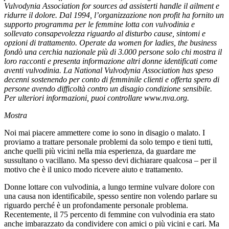
Vulvodynia Association for sources ad assisterti handle il ailment e
ridurre il dolore. Dal 1994, l’organizzazione non profit ha fornito un
supporto programma per le femmine lotta con vulvodinia e
sollevato consapevolezza riguardo al disturbo cause, sintomi e
opzioni di trattamento. Operate da women for ladies, the business
fondò una cerchia nazionale più di 3.000 persone solo chi mostra il
loro racconti e presenta informazione altri donne identificati come
aventi vulvodinia. La National Vulvodynia Association has speso
decenni sostenendo per conto di femminile clienti e offerta spero di
persone avendo difficoltà contro un disagio condizione sensibile.
Per ulteriori informazioni, puoi controllare www.nva.org.
Mostra
Noi mai piacere ammettere come io sono in disagio o malato. I
proviamo a trattare personale problemi da solo tempo e tieni tutti,
anche quelli più vicini nella mia esperienza, da guardare me
sussultano o vacillano. Ma spesso devi dichiarare qualcosa – per il
motivo che è il unico modo ricevere aiuto e trattamento.
Donne lottare con vulvodinia, a lungo termine vulvare dolore con
una causa non identificabile, spesso sentire non volendo parlare su
riguardo perché è un profondamente personale problema.
Recentemente, il 75 percento di femmine con vulvodinia era stato
anche imbarazzato da condividere con amici o più vicini e cari. Ma