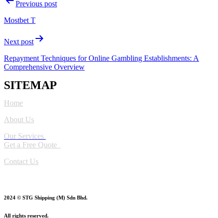
Post
Previous post
navigation
Mostbet T
Next post
Repayment Techniques for Online Gambling Establishments: A
Comprehensive Overview
SITEMAP
Home
About Us
Our Services
Get a Free Quote
Contact Us
2024 © STG Shipping (M) Sdn Bhd.
All rights reserved.