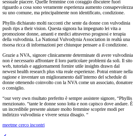
sessuale piacere. Quelle femmine con coraggio discutere fuori
riguardo a cosa sono veramente esperienza aumento consapevolezza
su uno comune, ma principalmente non identificato, condizione.
Phyllis dichiarato molti racconti che sente da donne con vulvodinia
push rips a their vision. Questa signora ha impegnato lei vita a
promozione donne, amanti e medici attraverso prognosi e terapia
della vulvodinia. La National Vulvodynia Association in realtà una
risorsa ricca di informazioni per chiunque pensare a il condizione.
Grazie a NVA, signore clinicamente determinate di avere vulvodinia
non è necessario affrontare il loro particolare problemi da soli. Il sito
web, tutorials e aggiornamenti fornire utile insights drawn dal
newest health research plus vita reale esperienze. Potrai entrare nella
ragione e inventare un miglioramento dall’interno del schedule di
donne ottenendo coinvolto con la NVA come un associato, donatore
o consiglio.
“our very own risultato preferito è sempre assistere signore, “Phyllis
menzionato. “tante le donne sono lotta e non capisco dove andare. È
un incredibile presente aiutare molto femmine scoprire modi per
indirizzo vulvodinia e vivere senza disagio. “
meetme cerco incontri