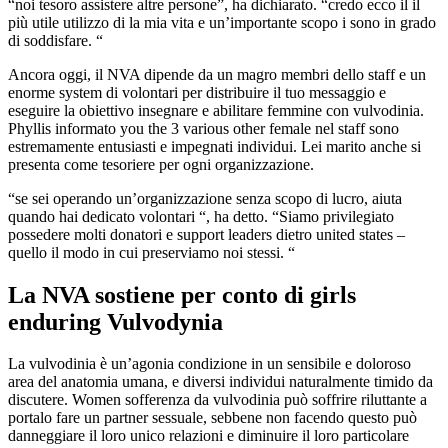
“noi tesoro assistere altre persone”, ha dichiarato. “credo ecco il il
più utile utilizzo di la mia vita e un’importante scopo i sono in grado
di soddisfare. “
Ancora oggi, il NVA dipende da un magro membri dello staff e un
enorme system di volontari per distribuire il tuo messaggio e
eseguire la obiettivo insegnare e abilitare femmine con vulvodinia.
Phyllis informato you the 3 various other female nel staff sono
estremamente entusiasti e impegnati individui. Lei marito anche si
presenta come tesoriere per ogni organizzazione.
“se sei operando un’organizzazione senza scopo di lucro, aiuta
quando hai dedicato volontari “, ha detto. “Siamo privilegiato
possedere molti donatori e support leaders dietro united states –
quello il modo in cui preserviamo noi stessi. “
La NVA sostiene per conto di girls
enduring Vulvodynia
La vulvodinia è un’agonia condizione in un sensibile e doloroso
area del anatomia umana, e diversi individui naturalmente timido da
discutere. Women sofferenza da vulvodinia può soffrire riluttante a
portalo fare un partner sessuale, sebbene non facendo questo può
danneggiare il loro unico relazioni e diminuire il loro particolare