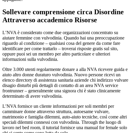
Sollevare comprensione circa Disordine
Attraverso accademico Risorse
L’NVA è considerato come due organizzazioni concentrato su
aiutare femmine con vulvodinia. Quando hai una preoccupazione
riguardo al condizione – qualsiasi cosa del genere da come fare
identificare per come trattarlo – troverai risposte gratis sul sito,
oppure puoi sei un membro per altro particolare e ulteriori
informazioni sulla vulvodinia.
Oltre 3.000 utenti regolarmente donare a alla NVA ricevere guida e
aiuto altro donne duraturo vulvodinia. Nuovo persone ricevi un
elenco directory di assistenza sanitaria aziende chi indirizzo vulvare
disagio disturbi più dettagli di contatto di an area NVA service
frontrunner – generalmente una signora chi è stato clinicamente
determinato di avere vulvodinia.
L’NVA fornisce un cliente informazioni per soli membri per
camminare donne attraverso struttura, autoesame vulvare,
matrimonio e famiglia dilemmi, auto-aiuto tecniche, così come altri
speciali dilemmi connessi con vulvodinia. Through the luogo di
lavoro nel bed room, il tutorial fornisce una manual for female solo
chi si sente come sono lotta da solo.