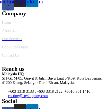
acebook-
Instagram
Linkedin
f
Company
Home
About Us
Our Services
Get a Free Quote
Contact Us
Reach us
Malaysia HQ
SH-GLM-05, Gravit 8, Jalan Bayu Laut 5/KS9, Kota Bayuemas,
41200 Klang, Selangor Darul Ehsan, Malaysia.
+603-3319 3133 , +603-3318 2122, +6016-351 1416
costing@stgshipping.com
Social