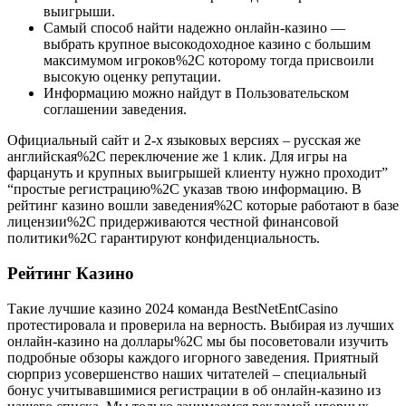
выигрыши.
Самый способ найти надежно онлайн-казино —
выбрать крупное высокодоходное казино с большим
максимумом игроков%2C которому тогда присвоили
высокую оценку репутации.
Информацию можно найдут в Пользовательском
соглашении заведения.
Официальный сайт и 2-х языковых версиях – русская же
английская%2C переключение же 1 клик. Для игры на
фарцануть и крупных выигрышей клиенту нужно проходит”
“простые регистрацию%2C указав твою информацию. В
рейтинг казино вошли заведения%2C которые работают в базе
лицензии%2C придерживаются честной финансовой
политики%2C гарантируют конфиденциальность.
Рейтинг Казино
Такие лучшие казино 2024 команда BestNetEntCasino
протестировала и проверила на верность. Выбирая из лучших
онлайн-казино на доллары%2C мы бы посоветовали изучить
подробные обзоры каждого игорного заведения. Приятный
сюрприз усовершенство наших читателей – специальный
бонус учитывавшимися регистрации в об онлайн-казино из