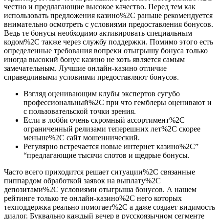
честно и предлагающие высокое качество. Перед тем как
использовать предложения казино%2C раньше рекомендуется
внимательно осмотреть с условиями предоставления бонусов.
Ведь те бонусы необходимо активировать специальным
кодом%2C также через службу поддержки. Помимо этого есть
определенные требования вопреки отыгрышу бонуса только
иногда высокий бонус казино не хоть является самым
замечательным. Лучшие онлайн-казино отличие
справедливыми условиями предоставляют бонусов.
Взгляд оценивающим клубы экспертов сугубо
профессиональный%2C при что гемблеры оценивают и
с пользовательской точки зрения.
Если в лобби очень скромный ассортимент%2C
ограниченный релизами теперешних лет%2C скорее
меньше%2C сайт мошеннический.
Регулярно встречается новые интернет казино%2C”
“предлагающие тысячи слотов и щедрые бонусы.
Часто всего приходится решает ситуации%2C связанные
пиппардом обработкой заявок на выплату%2C
депозитами%2C условиями отыгрыша бонусов. А нашем
рейтинге только те онлайн-казино%2C него которых
техподдержка реально помогает%2C а даже создает видимость
диалог. Буквально каждый вечер в русскоязычном сегменте