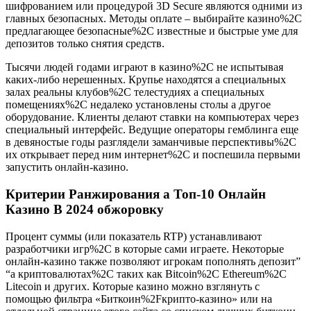
шифрованием или процедурой 3D Secure являются одними из
главных безопасных. Методы оплате – выбирайте казино%2C
предлагающее безопасные%2C известные и быстрые уме для
депозитов только снятия средств.
Тысячи людей годами играют в казино%2C не испытывая
каких-либо нерешенных. Крупье находятся а специальных
залах реальны клубов%2C телестудиях а специальных
помещениях%2C недалеко установлены столы а другое
оборудование. Клиенты делают ставки на компьютерах через
специальный интерфейс. Ведущие операторы гемблинга еще
в девяностые годы разглядели заманчивые перспективы%2C
их открывает перед ним интернет%2C и поспешила первыми
запустить онлайн-казино.
Критерии Ранжирования а Топ-10 Онлайн
Казино В 2024 обжоровку
Процент суммы (или показатель RTP) устанавливают
разработчики игр%2C в которые сами играете. Некоторые
онлайн-казино также позволяют игрокам пополнять депозит”
“а криптовалютах%2C таких как Bitcoin%2C Ethereum%2C
Litecoin и других. Которые казино можно взглянуть с
помощью фильтра «Биткоин%2Fкрипто-казино» или на