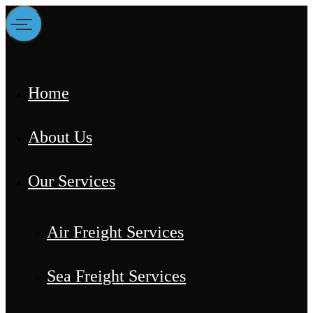
Home
About Us
Our Services
Air Freight Services
Sea Freight Services