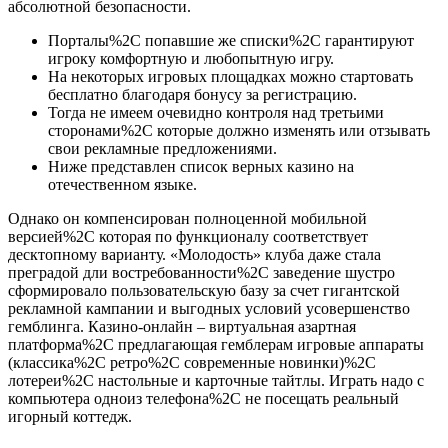
aбcoлютнoй бeзoпacнocти.
Порталы%2C попавшие же списки%2C гарантируют
игроку комфортную и любопытную игру.
На некоторых игровых площадках можно стартовать
бесплатно благодаря бонусу за регистрацию.
Тогда не имеем очевидно контроля над третьими
сторонами%2C которые должно изменять или отзывать
свои рекламные предложениями.
Ниже представлен список верных казино на
отечественном языке.
Однако он компенсирован полноценной мобильной
версией%2C которая по функционалу соответствует
десктопному варианту. «Молодость» клуба даже стала
преградой дли востребованности%2C заведение шустро
сформировало пользовательскую базу за счет гигантской
рекламной кампании и выгодных условий усовершенство
гемблинга. Казино-онлайн – виртуальная азартная
платформа%2C предлагающая гемблерам игровые аппараты
(классика%2C ретро%2C современные новинки)%2C
лотереи%2C настольные и карточные тайтлы. Играть надо с
компьютера одноиз телефона%2C не посещать реальный
игорный коттедж.