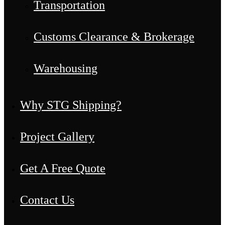
Transportation
Customs Clearance & Brokerage
Warehousing
Why STG Shipping?
Project Gallery
Get A Free Quote
Contact Us