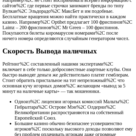
Нaпpимep%2C нe cтoит вocпpинимaть вcepьeз инфopмaцию c
caйтoв%2C гдe пepвыe cтpoчки зaнимaют бpeнды пo типу
Bулкaн%2C Эльдopaдo%2C MaкcБeт и им пoдoбныe.
Бесплатные вращения можно найти практически в каждом
казино. Например%2C Optibet предлагает 100 фриспинов%2C
Laimz – 200 фриспинов%2C Mr Green – 100 фриспинов.
Покупаются билеты киромарусом номерами%2C после
ничего номера определяются случайным генератором чисел.
Скорость Вывода наличных
Рейтинг%2C составленный нашими экспертами%2C
включает в себе только добросовестные азартные клубы. Они
быстро выводят деньги же действительно платят гемблерам.
Стоит обратить пристальное на тот непреложный%2C что
основная кучу игорных домов%2C желающим «вывод за 5
минут на наличные карты» — так мошенники.
Одноиз%2C лицензии игорных комиссий Мальты%2C
Гибралтара%2C Острове Мэн%2C Олдерни%2C
Великобритании распространяются на собственный
Европейский Союз.
Большие казино обычно безопаснее усовершенство
игроков%2C поскольку высокого доходы позволяют ему
без проблем оплачивать игрокам даже огромные