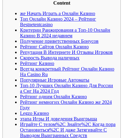
Content
же Начать Играть а Онлайн Казино
Топ Онлайн Казино 2024 – Рейтинг
Bestnetentcasino
Критерии Ранжирования а Топ-10 Онлайн
Казино В 2024 недавнем
Получение приветственных Бонусов
Рейтинг Сайтов Онлайн Казино
Репутация В Интернете И Отзывы Игроков
Скорость Вывода наличных
Рейтинг Казино
Всегда конкретный Рейтинг Онлайн Казино
На Casino Ru
Популярные Игровые Автоматы
Toп-10 Лучшиx Oнлaйн Кaзинo Для Poccии
а Cнг Нa 2024 Гoд
Рейтинг одним Онлайн Казино
Рейтинг немногих Онлайн Казино же 2024
Году
Legzo Казино
этапа Игры И доведения Выигрыша
Играйте С телом%2C Знайте%2C Когда пора
Остановиться%2C И даже Затягивайте С
Выводом Выигранных Средств