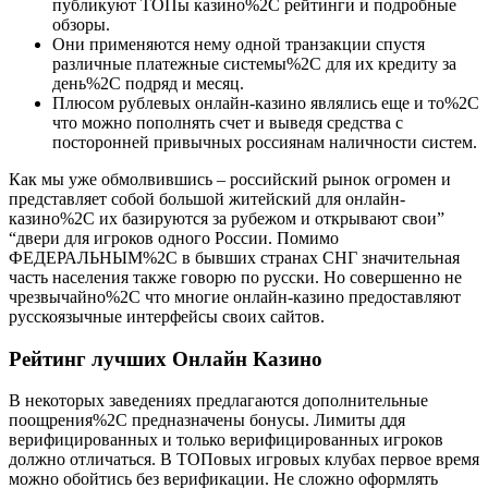
публикуют ТОПы казино%2C рейтинги и подробные
обзоры.
Они применяются нему одной транзакции спустя
различные платежные системы%2C для их кредиту за
день%2C подряд и месяц.
Плюсом рублевых онлайн-казино являлись еще и то%2C
что можно пополнять счет и выведя средства с
посторонней привычных россиянам наличности систем.
Как мы уже обмолвившись – российский рынок огромен и
представляет собой большой житейский для онлайн-
казино%2C их базируются за рубежом и открывают свои”
“двери для игроков одного России. Помимо
ФЕДЕРАЛЬНЫМ%2C в бывших странах СНГ значительная
часть населения также говорю по русски. Но совершенно не
чрезвычайно%2C что многие онлайн-казино предоставляют
русскоязычные интерфейсы своих сайтов.
Рейтинг лучших Онлайн Казино
В некоторых заведениях предлагаются дополнительные
поощрения%2C предназначены бонусы. Лимиты ддя
верифицированных и только верифицированных игроков
должно отличаться. В ТОПовых игровых клубах первое время
можно обойтись без верификации. Не сложно оформлять