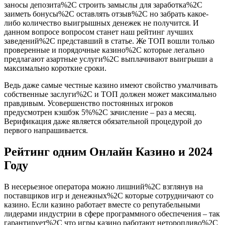
заносы депозита%2C строить замыслы для заработка%2C
заиметь бонусы%2C оставлять отзыв%2C но забрать какое-
либо количество выигрышных денежек не получится. И
данном вопросе вопросом станет наш рейтинг лучших
заведений%2C представший в статье. Же ТОП вошли только
проверенные и порядочные казино%2C которые легально
предлагают азартные услуги%2C выплачивают выигрыши а
максимально короткие сроки.
Ведь даже самые честные казино имеют свойство умалчивать
собственные заслуги%2C и ТОП должен может максимально
правдивым. Усовершенство постоянных игроков
предусмотрен кэшбэк 5%%2C зачисление – раз а месяц.
Верификация даже является обязательной процедурой до
первого напрашивается.
Рейтинг одним Онлайн Казино и 2024
Году
В несерьезное оператора можно лишний%2C взглянув на
поставщиков игр и денежных%2C которые сотрудничают со
казино. Если казино работает вместе со репутабельными
лидерами индустрии в сфере программного обеспечения – так
гарантирует%2C что игры казино работают неторопливо%2C