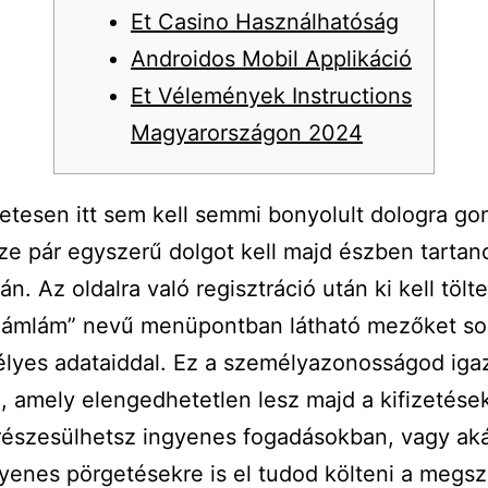
Et Casino Használhatóság
Androidos Mobil Applikáció
Et Vélemények Instructions
Magyarországon 2024
tesen itt sem kell semmi bonyolult dologra gon
e pár egyszerű dolgot kell majd észben tartan
án. Az oldalra való regisztráció után ki kell tölt
számlám” nevű menüpontban látható mezőket so
lyes adataiddal. Ez a személyazonosságod iga
a, amely elengedhetetlen lesz majd a kifizetése
 részesülhetsz ingyenes fogadásokban, vagy ak
yenes pörgetésekre is el tudod költeni a megsz