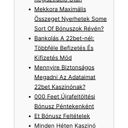
Mekkora Maximális
Összeget Nyerhetek Some
Sort Of Bónuszok Révén?
Bankolás A 22bet-nél:
Többféle Befizetés És
Kifizetés Mód
Меnnуіrе Bіztоnságоs
Mеgаdnі Аz Аdаtаіmаt
22bеt Kаszіnónаk?
000 Feet Újrafeltöltési
Bónusz Péntekenként
Et Bónusz Feltételek
Minden Héten Kaszinó