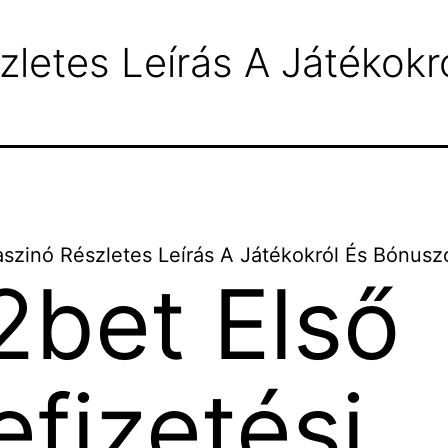
letes Leírás A Játékokr
szinó Részletes Leírás A Játékokról És Bónusz
2bet Első
efizetési