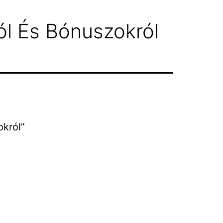
ól És Bónuszokról
okról”