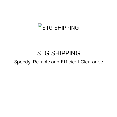
STG SHIPPING
Speedy, Reliable and Efficient Clearance