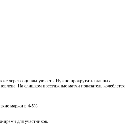
акже через социальную сеть. Нужно прокрутить главных
ановлена. На слишком престижные матчи показатель колеблется
зкие маржи в 4-5%.
нирами для участников.