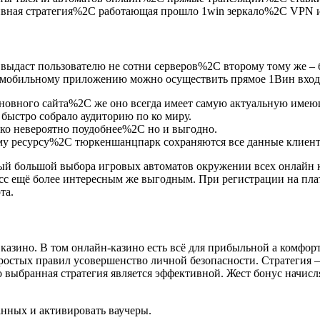
тивная стратегия%2C работающая прошло 1win зеркало%2C VPN
ыдаст пользователю не сотни серверов%2C второму тому же – б
ря мобильному приложению можно осуществить прямое 1Вин вход
новного сайта%2C же оно всегда имеет самую актуальную имею
быстро собрало аудиторию по ко миру.
лько невероятно поудобнее%2C но и выгодно.
ому ресурсу%2C тюркеншанцпарк сохраняются все данные клиент
мый большой выбора игровых автоматов окружении всех онлайн 
сс ещё более интересным же выгодным. При регистрации на пл
та.
казино. В том онлайн-казино есть всё для прибыльной а комфо
ростых правил усовершенство личной безопасности. Стратегия 
 выбранная стратегия является эффективной. Жест бонус начис
нных и активировать ваучеры.