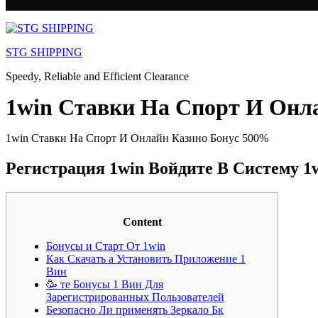
Skip
to
STG SHIPPING
content
Speedy, Reliable and Efficient Clearance
1win Ставки На Спорт И Онла
1win Ставки На Спорт И Онлайн Казино Бонус 500%
Регистрация 1win Войдите В Систему 1
Content
Бонусы и Старт От 1win
Как Скачать а Установить Приложение 1
Вин
🥳 те Бонусы 1 Вин Для
Зарегистрированных Пользователей
Безопасно Ли применять Зеркало Бк