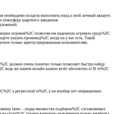
 необходимо полдела выполнить вход а свой личный аккаунт.
 атмосферу азартного заведения.
едложений.
 доверие игроков%2C позволяя им надежную игровую среду%2C
ете указать промокод%2C когда он у вас есть. Такой
упное только зарегистрированным пользователям.
е%2C должно очень понятно только позволяет быстро найду
%2C ведь же нашем онлайн казино везёт абсолютно о! И то%2C
ОС%2C а регрессной те%2C у их вообще нет операционки.
укмекер 1вин – лидер множества подборок%2C составляемых
на спорт%2C прочие варианты развлечения только заработка