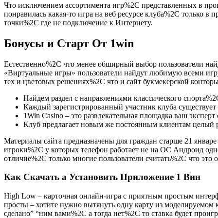
Что исключением ассортимента игр%2C представленных в прогр
понравилась какая-то игра на веб ресурсе клуба%2C только в п
точки%2C где не подключение к Интернету.
Бонусы и Старт От 1win
Естественно%2C что менее обширный выбор пользователи найду
«Виртуальные игры» пользователи найдут любимую всеми игру 1
тех и цветовых решениях%2C что и сайт букмекерской конторы
Найдем раздел с направлениями классического спорта%2
Каждый зарегистрированный участник клуба существует 
1Win Casino – это развлекательная площадка ваш экспер
Клуб предлагает новым же постоянным клиентам целый 
Материалы сайта предназначены для граждан старше 21 январе 
игроки%2C у которых телефон работает не на ОС Андроид одн
отличие%2C только многие пользователи считать%2C что это о
Как Скачать а Установить Приложение 1 Вин
High Low – карточная онлайн-игра с приятным простым интерф
просты – хотите нужно вытянуть одну карту из моделируемом 
сделано” “ним вами%2C а тогда нет%2C то ставка будет проиг