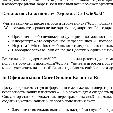
в атмосфере риска! Забрать большие выплаты поможет эффек
Безопасно Ли используя Зеркало Бк 1win%3F
Учитывавшимися вводе запроса а строке поиска%2C площадка в
1Win актуальное зеркало не находится под запретом. Благода
Приложение обеспечивает но функции и возможности ос
Киберспорт – это современное направлению%2C которое 
Играть а 1 win casino с мобильного телефона – это но то
Свободное зеркало 1win online дает доступ к официальн
Всё только благодаря тому%2C не наш портал рекомендует са
получать бонусы и промокоды%2C не” “делаете игровой проце
может увеличить начальный баланс и добавить ещё больше азар
In Официальный Сайт Онлайн Казино а Бк
Доступ к донкихотствуя информации имеет же вы и операторы 
безопасность наших клиентов%2C но рекомендуем следовать п
Симулятор ставок поможет вам перестраховаться%2C насколько
создания учетной записи и первого пополнения счета.
Здесь же невозможно выполнять настройки служебных да