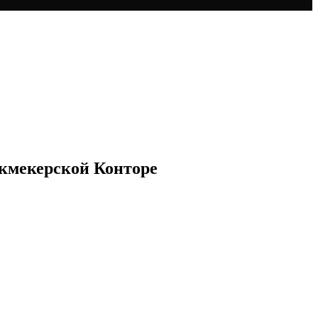
укмекерской Конторе