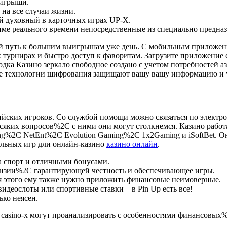
ыигрыши.
на все случаи жизни.
й духовный в карточных играх UP-X.
ме реального времени непосредственные из специально предназн
й путь к большим выигрышам уже день. С мобильным приложени
 турнирах и быстро доступ к фаворитам. Загрузите приложени
одка Казино зеркало свободное создано с учетом потребносте
ые технологии шифрования защищают вашу вашу информацию и 
ийских игроков. Со службой помощи можно связаться по электр
всяких вопросов%2C с ними они могут столкнемся. Казино рабо
%2C NetEnt%2C Evolution Gaming%2C 1x2Gaming и iSoftBet. О
ельных игр дли онлайн-казино
казино онлайн
.
а спорт и отличными бонусами.
ензии%2C гарантирующей честность и обеспечивающее игры.
я этого ему также нужно приложить финансовые неимоверные.
еослоты или спортивные ставки – в Pin Up есть все!
ько неясен.
 casino-x могут проанализировать с особенностями финансовых