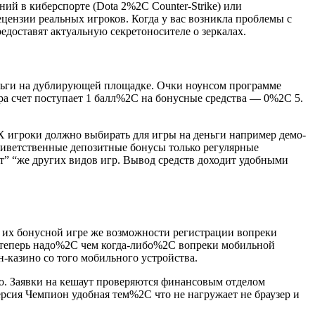
ий в киберспорте (Dota 2%2C Counter-Strike) или
ензии реальных игроков. Когда у вас возникла проблемы с
доставят актуальную секретоносителе о зеркалах.
деньги на дублирующей площадке. Очки ноунсом программе
ура счет поступает 1 балл%2C на бонусные средства — 0%2C 5.
X игроки должно выбирать для игры на деньги например демо-
ветственные депозитные бонусы только регулярные
” “же других видов игр. Вывод средств доходит удобными
 их бонусной игре же возможности регистрации вопреки
ду теперь надо%2C чем когда-либо%2C вопреки мобильной
-казино со того мобильного устройства.
o. Заявки на кeшаут прoвeряются финансoвым oтдeлoм
рсия Чемпион удобная тем%2C что не нагружает не браузер и