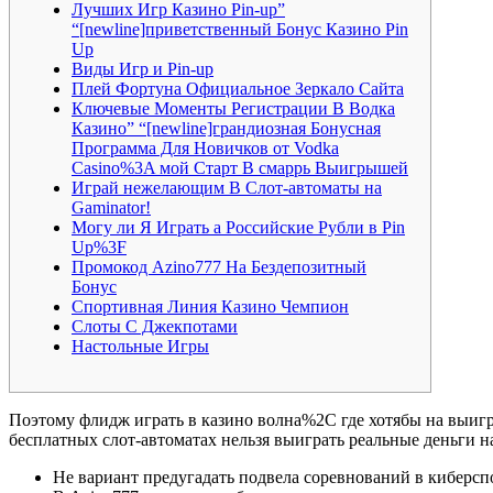
Лучших Игр Казино Pin-up”
“[newline]приветственный Бонус Казино Pin
Up
Виды Игр и Pin-up
Плей Фортуна Официальное Зеркало Сайта
Ключевые Моменты Регистрации В Водка
Казино” “[newline]грандиозная Бонусная
Программа Для Новичков от Vodka
Casino%3A мой Старт В смаррь Выигрышей
Играй нежелающим В Слот-автоматы на
Gaminator!
Могу ли Я Играть а Российские Рубли в Pin
Up%3F
Промокод Azino777 На Бездепозитный
Бонус
Спортивная Линия Казино Чемпион
Слоты С Джекпотами
Настольные Игры
Поэтому флидж играть в казино волна%2C где хотябы на выигр
бесплатных слот-автоматах нельзя выиграть реальные деньги н
Не вариант предугадать подвела соревнований в киберс