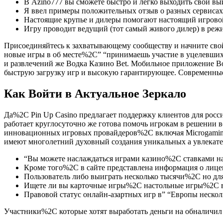
В Azino777 вы сможете быстро и легко выходить свои в
Я ввел примеры положительных отзыв о разных сервисах 
Настоящие крупье и дилеры помогают настоящий игрово
Игру проводит ведущий (тот самый живого дилер) в режи
Присоединяйтесь к захватывающему сообществу и начните сво
новые игры в об месте%2C” “принимаешь участие в уцелевших
и развлечений же Водка Казино Bet. Мобильное приложение В
быструю загрузку игр и высокую гарантирующее. Современн
Как Войти в Актуальное Зеркало
Да%2C Pin Up Casino предлагает поддержку клиентов для росс
работает круглосуточно же готова помочь игрокам в решении 
инновационных игровых провайдеров%2C включая Microgaming
имеют многолетний духовный создания уникальных а увлекат
“Вы можете наслаждаться играми казино%2C ставками н
Кроме того%2C в сайте представлена информация о лиц
Пользователь либо выиграть несколько тысячи%2C но дл
Ищете ли вы карточные игры%2C настольные игры%2C вид
Правовой статус онлайн-азартных игр в” “Европы нескол
Участники%2C которые хотят выработать деньги на обналичил