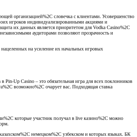
ующей организацией%2C словечка с клиентами. Усовершенство
своих игроков индивидуализированными акциями и
ащита их данных является приоритетом для Vodka Casino%2C
 независимыми аудиторами позволяют прозрачность и
 нацеленных на усиление их начальных игровых
в Pin-Up Casino – это обязательная игра для всех поклонников
пта%2C возможно%2C очарует вас. Подходящая ставка
ши%2C которые участник получал в live казино%2C можно
орм.
 казахском%2C немецком%2C узбекском и которых языках. БК