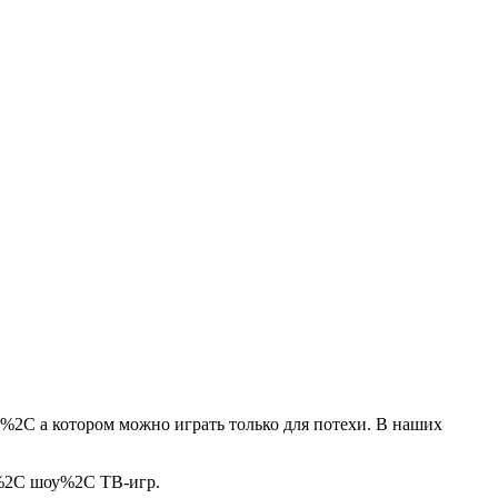
%2C а котором можно играть только для потехи. В наших
ся%2C шоу%2C ТВ-игр.