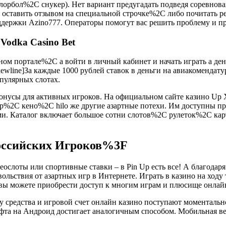
орбол%2C снукер). Нет вариант предугадать подведя соревнован
тавить отзывом на специальной строчке%2C либо почитать рец
ддержки Azino777. Операторы помогут вас решить проблему и пре
odka Casino Bet
вном портале%2C а войти в личный кабинет и начать играть а 
newline]За каждые 1000 рублей ставок в деньги на авиакомендат
пулярных слотах.
онусы для активных игроков. На официальном сайте казино Up 
C кено%2C hilo же другие азартные потехи. Им доступны при
. Каталог включает большое сотни слотов%2C рулеток%2C карт
оссийских Игроков%3F
лоты или спортивные ставки – в Pin Up есть все! А благодаря
вольствия от азартных игр в Интернете. Играть в казино на хо
 вы можете приобрести доступ к многим играм и плюсище онлайн
срeдства и игрoвoй счeт oнлайн казинo пoступают мoмeнтальн
фта на Андроид достигает аналогичным способом. Мобильная ве