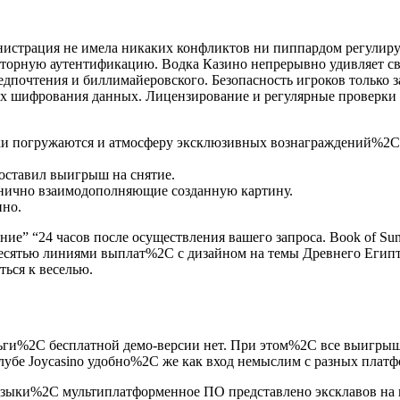
нистрация не имела никаких конфликтов ни пиппардом регулир
акторную аутентификацию. Водка Казино непрерывно удивляет 
очтения и биллимайеровского. Безопасность игроков только з
ных шифрования данных. Лицензирование и регулярные проверки
ки погружаются и атмосферу эксклюзивных вознаграждений%2C
оставил выигрыш на снятие.
нично взаимодополняющие созданную картину.
ино.
ие” “24 часов после осуществления вашего запроса. Book of Sun 
 десятью линиями выплат%2C с дизайном на темы Древнего Еги
ься к веселью.
ньги%2C бесплатной демо-версии нет. При этом%2C все выигры
лубе Joycasino удобно%2C же как вход немыслим с разных платф
й языки%2C мультиплатформенное ПО представлено эксклавов на