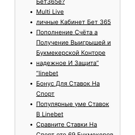
Бет365е?
Multi Live
личные Кабинет Бет 365
Пополнение Счёта а
Получение Выигрышей и
Букмекерской Конторе
надежное И Защита”
“linebet
Бонус Для Ставок На
Спорт
Популярные уме Ставок
В Linebet
Cравните Ставки На
Спорт ото 69 Букмекеров