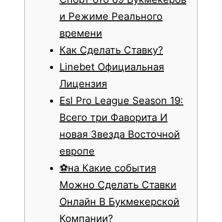
и Режиме Реального
времени
Как Сделать Ставку?
Linebet Официальная
Лицензия
Esl Pro League Season 19:
Всего три Фаворита И
новая Звезда Восточной
европе
⚽на Какие события
Можно Сделать Ставки
Онлайн В Букмекерской
Компании?