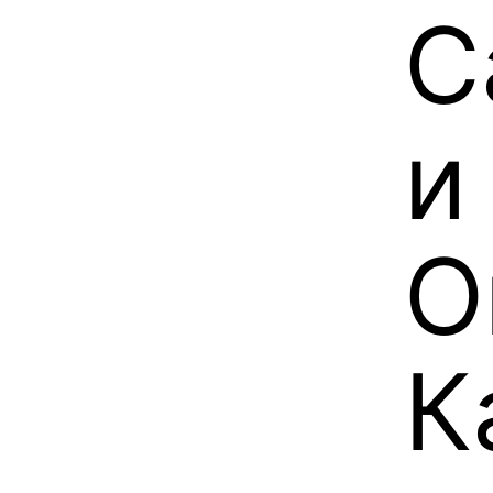
Free
С
Quote
и
Contact
Us
О
К