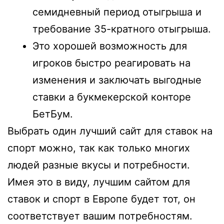
семидневный период отыгрыша и
требование 35-кратного отыгрыша.
Это хорошей возможность для
игроков быстро реагировать на
изменения и заключать выгодные
ставки а букмекерской конторе
БетБум.
Выбрать один лучший сайт для ставок на
спорт можно, так как только многих
людей разные вкусы и потребности.
Имея это в виду, лучшим сайтом для
ставок и спорт в Европе будет тот, он
соответствует вашим потребностям.