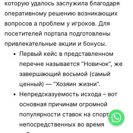
которую удалось заслужила благодаря
оперативному решению возникающих
вопросов а проблем у игроков. Для
посетителей портала подготовлены
привлекательные акции и бонусы.
Первый кейс в представленном
перечне называется “Новичок”, же
завершающий восьмой (самый
ценный) — “Хозяин жизни”.
Непредсказуемость исхода – вот
основная причинам огромной
популярности ставок на спорт
непосредственных во время