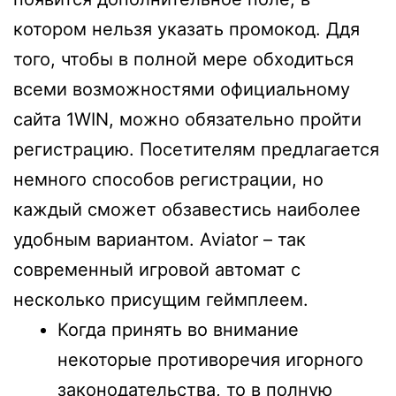
котором нельзя указать промокод. Ддя
того, чтобы в полной мере обходиться
всеми возможностями официальному
сайта 1WIN, можно обязательно пройти
регистрацию. Посетителям предлагается
немного способов регистрации, но
каждый сможет обзавестись наиболее
удобным вариантом. Aviator – так
современный игровой автомат с
несколько присущим геймплеем.
Когда принять во внимание
некоторые противоречия игорного
законодательства, то в полную