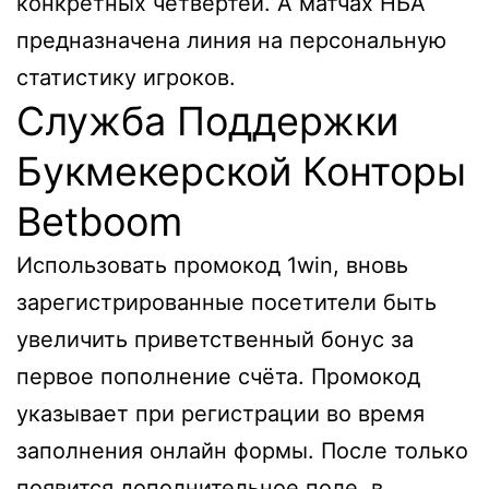
конкретных четвертей. А матчах НБА
предназначена линия на персональную
статистику игроков.
Служба Поддержки
Букмекерской Конторы
Betboom
Использовать промокод 1win, вновь
зарегистрированные посетители быть
увеличить приветственный бонус за
первое пополнение счёта. Промокод
указывает при регистрации во время
заполнения онлайн формы. После только
появится дополнительное поле, в