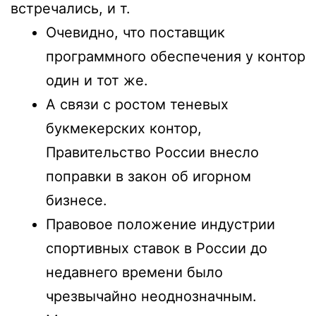
встречались, и т.
Очевидно, что поставщик
программного обеспечения у контор
один и тот же.
А связи с ростом теневых
букмекерских контор,
Правительство России внесло
поправки в закон об игорном
бизнесе.
Правовое положение индустрии
спортивных ставок в России до
недавнего времени было
чрезвычайно неоднозначным.