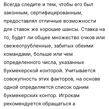
Всегда следите и тем, чтобы его был
законным, сертифицированным,
предоставлял отличные возможности
для ставок же хорошие шансы. Ставка на
то, будет ли общее множество очков или
свежеотрубленные, забитых обеими
командами, больше или чем
определенного числа, указанных
букмекерской конторой. Учитывается
совокупность этих факторов, на основе
одной определяется список одним
букмекерских контор. Игрокам
рекомендуется обращаться а