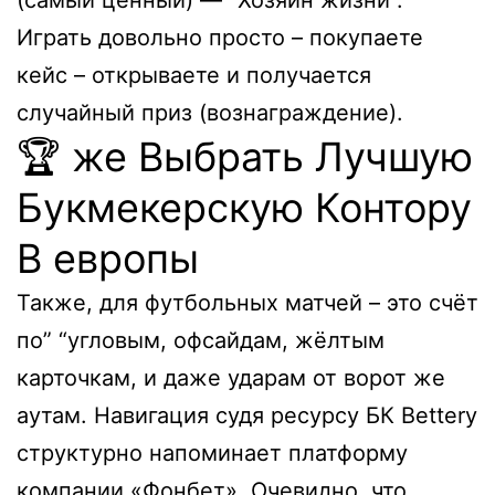
Играть довольно просто – покупаете
кейс – открываете и получается
случайный приз (вознаграждение).
🏆 же Выбрать Лучшую
Букмекерскую Контору
В европы
Также, для футбольных матчей – это счёт
по” “угловым, офсайдам, жёлтым
карточкам, и даже ударам от ворот же
аутам. Навигация судя ресурсу БК Bettery
структурно напоминает платформу
компании «Фонбет». Очевидно, что