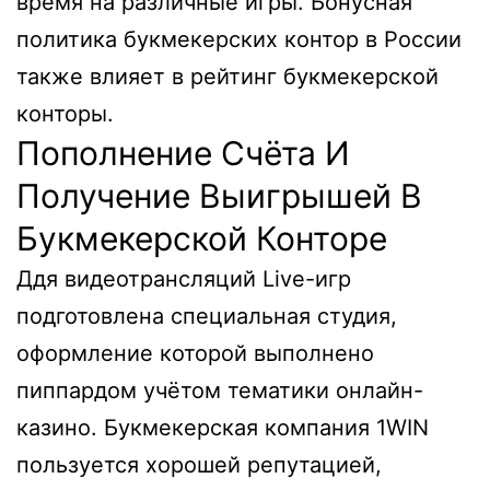
время на различные игры. Бонусная
политика букмекерских контор в России
также влияет в рейтинг букмекерской
конторы.
Пополнение Счёта И
Получение Выигрышей В
Букмекерской Конторе
Ддя видеотрансляций Live-игр
подготовлена специальная студия,
оформление которой выполнено
пиппардом учётом тематики онлайн-
казино. Букмекерская компания 1WIN
пользуется хорошей репутацией,