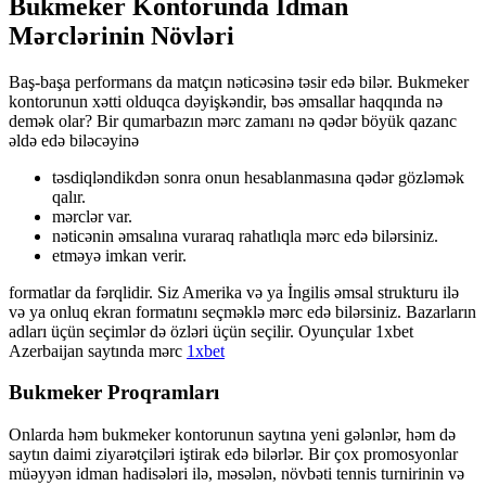
Bukmeker Kontorunda Idman
Mərclərinin Növləri
Baş-başa performans da matçın nəticəsinə təsir edə bilər. Bukmeker
kontorunun xətti olduqca dəyişkəndir, bəs əmsallar haqqında nə
demək olar? Bir qumarbazın mərc zamanı nə qədər böyük qazanc
əldə edə biləcəyinə
təsdiqləndikdən sonra onun hesablanmasına qədər gözləmək
qalır.
mərclər var.
nəticənin əmsalına vuraraq rahatlıqla mərc edə bilərsiniz.
etməyə imkan verir.
formatlar da fərqlidir. Siz Amerika və ya İngilis əmsal strukturu ilə
və ya onluq ekran formatını seçməklə mərc edə bilərsiniz. Bazarların
adları üçün seçimlər də özləri üçün seçilir. Oyunçular 1xbet
Azerbaijan saytında mərc
1xbet
Bukmeker Proqramları
Onlarda həm bukmeker kontorunun saytına yeni gələnlər, həm də
saytın daimi ziyarətçiləri iştirak edə bilərlər. Bir çox promosyonlar
müəyyən idman hadisələri ilə, məsələn, növbəti tennis turnirinin və