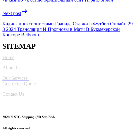
Next post
Кадис аннексионистами Гранада Ставки в Футбол Онлайн 29
3 2024 Трансляция И Прогнозы в Матч В Букмекерской
Конторе Betboom
SITEMAP
Home
About Us
Our Services
Get a Free Quote
Contact Us
2024 © STG Shipping (M) Sdn Bhd.
All rights reserved.