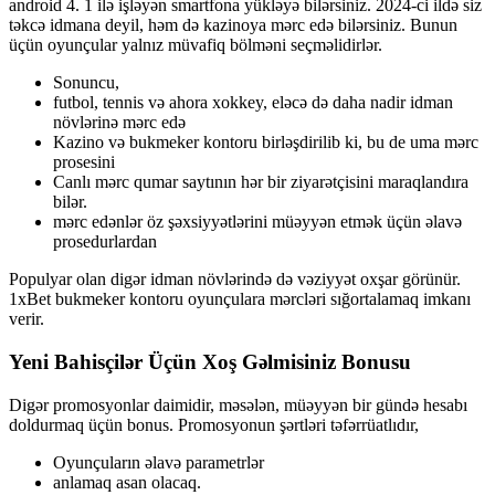
android 4. 1 ilə işləyən smartfona yükləyə bilərsiniz. 2024-ci ildə siz
təkcə idmana deyil, həm də kazinoya mərc edə bilərsiniz. Bunun
üçün oyunçular yalnız müvafiq bölməni seçməlidirlər.
Sonuncu,
futbol, ​​tennis və ahora xokkey, eləcə də daha nadir idman
növlərinə mərc edə
Kazino və bukmeker kontoru birləşdirilib ki, bu de uma mərc
prosesini
Canlı mərc qumar saytının hər bir ziyarətçisini maraqlandıra
bilər.
mərc edənlər öz şəxsiyyətlərini müəyyən etmək üçün əlavə
prosedurlardan
Populyar olan digər idman növlərində də vəziyyət oxşar görünür.
1xBet bukmeker kontoru oyunçulara mərcləri sığortalamaq imkanı
verir.
Yeni Bahisçilər Üçün Xoş Gəlmisiniz Bonusu
Digər promosyonlar daimidir, məsələn, müəyyən bir gündə hesabı
doldurmaq üçün bonus. Promosyonun şərtləri təfərrüatlıdır,
Oyunçuların əlavə parametrlər
anlamaq asan olacaq.