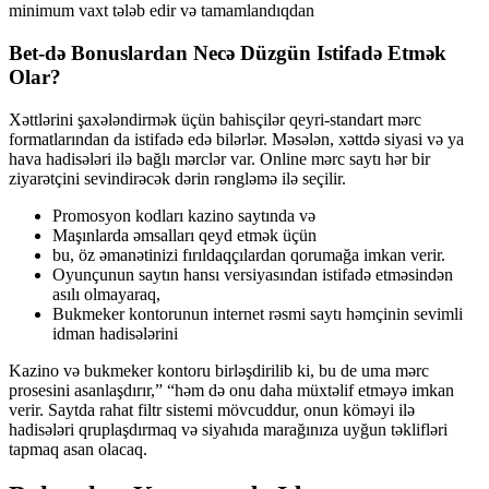
minimum vaxt tələb edir və tamamlandıqdan
Bet-də Bonuslardan Necə Düzgün Istifadə Etmək
Olar?
Xəttlərini şaxələndirmək üçün bahisçilər qeyri-standart mərc
formatlarından da istifadə edə bilərlər. Məsələn, xəttdə siyasi və ya
hava hadisələri ilə bağlı mərclər var. Online mərc saytı hər bir
ziyarətçini sevindirəcək dərin rəngləmə ilə seçilir.
Promosyon kodları kazino saytında və
Maşınlarda əmsalları qeyd etmək üçün
bu, öz əmanətinizi fırıldaqçılardan qorumağa imkan verir.
Oyunçunun saytın hansı versiyasından istifadə etməsindən
asılı olmayaraq,
Bukmeker kontorunun internet rəsmi saytı həmçinin sevimli
idman hadisələrini
Kazino və bukmeker kontoru birləşdirilib ki, bu de uma mərc
prosesini asanlaşdırır,” “həm də onu daha müxtəlif etməyə imkan
verir. Saytda rahat filtr sistemi mövcuddur, onun köməyi ilə
hadisələri qruplaşdırmaq və siyahıda marağınıza uyğun təklifləri
tapmaq asan olacaq.