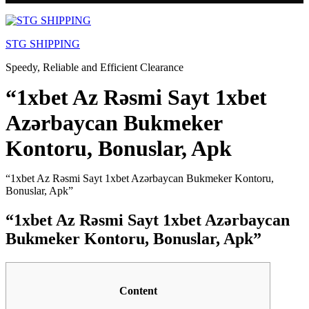
Skip
to
STG SHIPPING
content
Speedy, Reliable and Efficient Clearance
“1xbet Az Rəsmi Sayt 1xbet
Azərbaycan Bukmeker
Kontoru, Bonuslar, Apk
“1xbet Az Rəsmi Sayt 1xbet Azərbaycan Bukmeker Kontoru,
Bonuslar, Apk”
“1xbet Az Rəsmi Sayt 1xbet Azərbaycan
Bukmeker Kontoru, Bonuslar, Apk”
Content