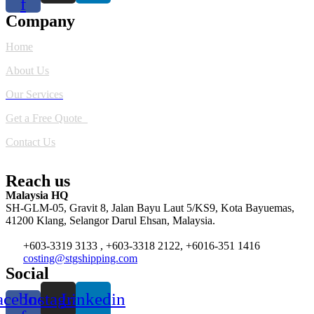
f
Company
Home
About Us
Our Services
Get a Free Quote
Contact Us
Reach us
Malaysia HQ
SH-GLM-05, Gravit 8, Jalan Bayu Laut 5/KS9, Kota Bayuemas,
41200 Klang, Selangor Darul Ehsan, Malaysia.
+603-3319 3133 , +603-3318 2122, +6016-351 1416
costing@stgshipping.com
Social
acebook-
Instagram
Linkedin