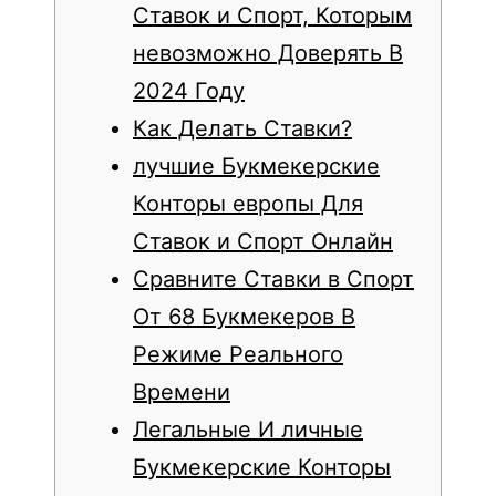
Ставок и Спорт, Которым
невозможно Доверять В
2024 Году
Как Делать Ставки?
лучшие Букмекерские
Конторы европы Для
Ставок и Спорт Онлайн
Cравните Ставки в Спорт
От 68 Букмекеров В
Режиме Реального
Времени
Легальные И личные
Букмекерские Конторы