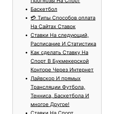
Прогнозы На Спорт
Баскетбол
💳 Типы Способов оплата
На Сайтах Ставок
Ставки На следующий,
Расписание И Статистика
Как сделать Ставку На
Спорт В Букмекерской
Конторе Через Интернет
Лайвскор И прямых
Трансляции Футбола,
Тенниса, Баскетбола И
многое Другое!
Ставки На Спорт