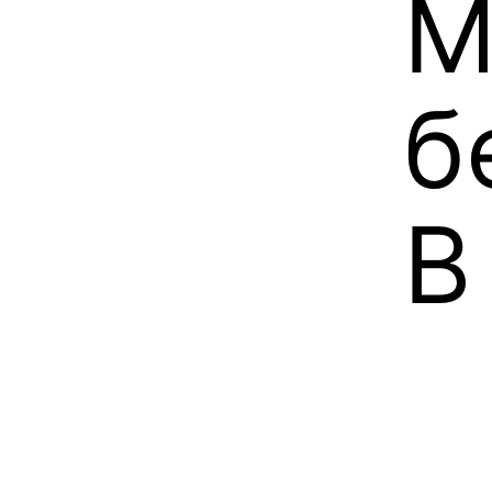
М
б
В