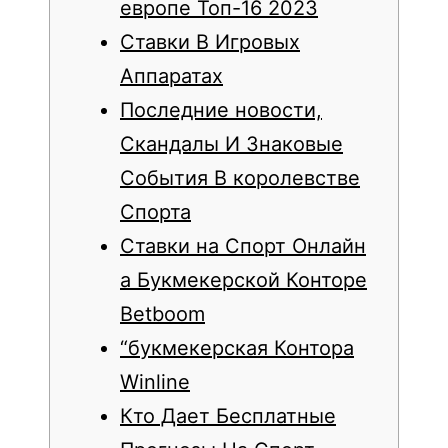
европе Топ-16 2023
Ставки В Игровых
Аппаратах
Последние новости,
Скандалы И Знаковые
События В королевстве
Спорта
Ставки на Спорт Онлайн
а Букмекерской Конторе
Betboom
“букмекерская Контора
Winline
Кто Дает Бесплатные