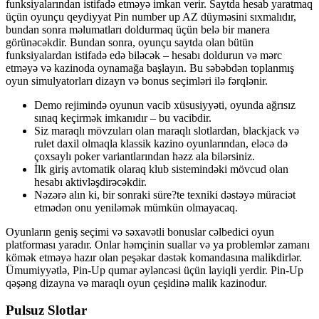
funksiyalarından istifadə etməyə imkan verir. Saytda hesab yaratmaq
üçün oyunçu qeydiyyat Pin number up AZ düyməsini sıxmalıdır,
bundan sonra məlumatları doldurmaq üçün belə bir manera
görünəcəkdir. Bundan sonra, oyunçu saytda olan bütün
funksiyalardan istifadə edə biləcək – hesabı doldurun və mərc
etməyə və kazinoda oynamağa başlayın. Bu səbəbdən toplanmış
oyun simulyatorları dizayn və bonus seçimləri ilə fərqlənir.
Demo rejimində oyunun vacib xüsusiyyəti, oyunda ağrısız
sınaq keçirmək imkanıdır – bu vacibdir.
Siz maraqlı mövzuları olan maraqlı slotlardan, blackjack və
rulet daxil olmaqla klassik kazino oyunlarından, eləcə də
çoxsaylı poker variantlarından həzz ala bilərsiniz.
İlk giriş avtomatik olaraq klub sistemindəki mövcud olan
hesabı aktivləşdirəcəkdir.
Nəzərə alın ki, bir sonraki süre?te texniki dəstəyə müraciət
etmədən onu yeniləmək mümkün olmayacaq.
Oyunların geniş seçimi və səxavətli bonuslar cəlbedici oyun
platforması yaradır. Onlar həmçinin suallar və ya problemlər zamanı
kömək etməyə hazır olan peşəkar dəstək komandasına malikdirlər.
Ümumiyyətlə, Pin-Up qumar əyləncəsi üçün layiqli yerdir. Pin-Up
qəşəng dizayna və maraqlı oyun çeşidinə malik kazinodur.
Pulsuz Slotlar