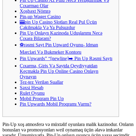
Pin Up Casino Az Pulu Necə Yerləşdirmək Və
Çıxarmaq Olar
Xoşbəxt Nömrə
Pin-up Wager Casino
🎰pin Up Casino Slotları Real Pul Üçün
Çəkilməklə Və Ya Pulsuzdur
Pin Up Onlayn Kazinoda Uduşlarımı Necə
Çıxara Bilərəm?
⚽rəsmi Sayt Pin Upward Oyunu- Idman
Mərcləri Və Bukmeker Kontoru
Pin Upwards” “[newline]➡️ Pin Up Rəsmi Saytı
Çıxarma, Giriş Və Saytda Qeydiyyatdan
Keçməklə Pin Up Online Casino Onlayn
Oynayın
Tez-tez Verilən Suallar
Şəxsi Hesab
Rulet Oyunu
Mobil Proqram Pin Up
Pin Upwards Mobil Proqramı Varmı?
Pin-Up xoş atmosferə və müxtəlif oyunlara malik kazinodur. Onların
bonusları və promosyonları weil oynamaq üçün əlavə imkanlar
yaradır. Ümumiyyətlə, Pin-Up onlayn oyunçu üçün yaxşı seçimdir