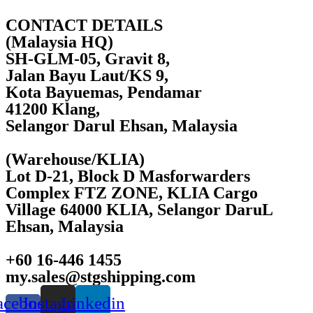
CONTACT DETAILS
(Malaysia HQ)
SH-GLM-05, Gravit 8,
Jalan Bayu Laut/KS 9,
Kota Bayuemas, Pendamar
41200 Klang,
Selangor Darul Ehsan, Malaysia
(Warehouse/KLIA)
Lot D-21, Block D Masforwarders
Complex FTZ ZONE, KLIA Cargo
Village 64000 KLIA, Selangor DaruL
Ehsan, Malaysia
+60 16-446 1455
my.sales@stgshipping.com
acebook-
Instagram
Linkedin