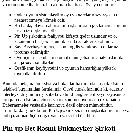
və mən onu etibarlı kazino axtaran hər kəsə tövsiyə edərdim.
Onlar oyunu sistemləşdirməyə və xərclərin səviyyəsinə
nəzarət etməyə kömək edir.
Bu halda, əlavə məlumatların işlənməsini gözləməmək üçün
hesab təsdiqlənməlidir.
Pin Up şirkətinin fəaliyyəti kifayət qədər uzundur və o,
kazinonun bir çox üstünlükləri ilə xarakterizə olunur.
Sayt Azərbaycan, rus, ispan, ingilis və ukrayna dillərinə
tərcümə edilmişdir.
Oyunçular istənilən məlumat üçün şöbənin əməkdaşları ilə
əlaqə saxlaya bilərlər.
Qrafikanın keyfiyyətini və oyunun hamarlığını yüksək
qiymətləndirdim.
Bununla belə, nə funksiya və imkanlar baxımından, nə də sistem
tələbləri baxımından fərqlənmir. Qeyd etmək lazımdır ki, adaptiv
interfeys, düşünülmüş istifadə və tünd rənglərdə dizayn sayəsində
proqramdan istifadə etmək və məzmunu qavramaq çox rahatdır.
Etibarnamələr vasitəsilə kazinoya daxil olmaq mümkündür.
Turnirlərdə iştirak bütün Pin Upwards kazino müştəriləri üçün əlavə
pul qazanmaq üçün digər vacib və sərfəli üsuldur.
Pin-up Bet Rəsmi Bukmeyker Şirkəti