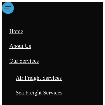
Home
About Us
Our Services
Air Freight Services
Sea Freight Services