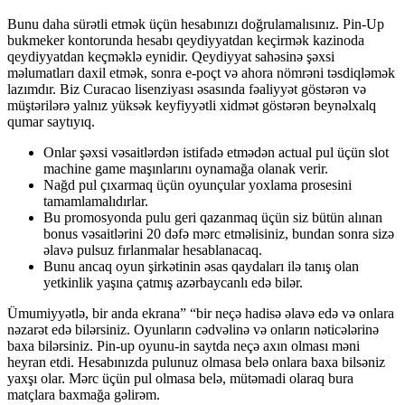
Bunu daha sürətli etmək üçün hesabınızı doğrulamalısınız. Pin-Up
bukmeker kontorunda hesabı qeydiyyatdan keçirmək kazinoda
qeydiyyatdan keçməklə eynidir. Qeydiyyat sahəsinə şəxsi
məlumatları daxil etmək, sonra e-poçt və ahora nömrəni təsdiqləmək
lazımdır. Biz Curacao lisenziyası əsasında fəaliyyət göstərən və
müştərilərə yalnız yüksək keyfiyyətli xidmət göstərən beynəlxalq
qumar saytıyıq.
Onlar şəxsi vəsaitlərdən istifadə etmədən actual pul üçün slot
machine game maşınlarını oynamağa olanak verir.
Nağd pul çıxarmaq üçün oyunçular yoxlama prosesini
tamamlamalıdırlar.
Bu promosyonda pulu geri qazanmaq üçün siz bütün alınan
bonus vəsaitlərini 20 dəfə mərc etməlisiniz, bundan sonra sizə
əlavə pulsuz fırlanmalar hesablanacaq.
Bunu ancaq oyun şirkətinin əsas qaydaları ilə tanış olan
yetkinlik yaşına çatmış azərbaycanlı edə bilər.
Ümumiyyətlə, bir anda ekrana” “bir neçə hadisə əlavə edə və onlara
nəzarət edə bilərsiniz. Oyunların cədvəlinə və onların nəticələrinə
baxa bilərsiniz. Pin-up oyunu-in saytda neçə axın olması məni
heyran etdi. Hesabınızda pulunuz olmasa belə onlara baxa bilsəniz
yaxşı olar. Mərc üçün pul olmasa belə, mütəmadi olaraq bura
matçlara baxmağa gəlirəm.