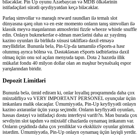
biləcəklər. Pin Up oyunu Azərbaycan və MDB ölkələrinin
istifadəçiləri sürətli qeydiyyatdan keçə biləcəklər.
Parlaq simvollar və maraqlı reward raundları ilə temalı slot
dünyasına qərq olun və en este momento onların tanış simvolları ilə
klassik meyvə maşınlarının atmosferini fizzle wheeze whistle snuffle
edin. Onlayn bukmekerlər e-idman mərclərini daha az yayılmış
kazino oyunları ilə birlikdə xüsusi təkliflərə daxil etməyə
meyllidirlər. Bununla belə, Pin-Up-da tamamilə eSports-a həsr
olunmuş ayrıca bölmə va. Dəstəklənən eSports tədbirlərinə daxil
olmaq üçün onu sol açılan menyuda tapın. Dota 2 hazırda illik
mükafat fondu 40 milyon dollar olan ən məşhur beynəlxalq espor
yarışlarından biridir.
Depozit Limitləri
Bununla belə, ümid edirəm ki, onlar loyallıq proqramında daha çox
müxtəlifliyə və VERY IMPORTANT PERSONEL oyunçular üçün
imkanlara malik olacaqlar. Ümumiyyətlə, Pin-Up keyfiyyətli onlayn
kazino axtaranlar üçün yaxşı seçimdir. Onların keyfiyyətli oyunları,
həssas dəstəyi və istifadəçi dostu interfeysi varifr?n. Mən burada çox
sevdiyim slot tapdım və müxtəlif cihazlarda oynamaq imkanım var.
Onların çeşidində daha çox yeniliklər və eksklüziv oyunlar görmək
istərdim. Ümumiyyətlə, Pin-Up onlayn oynamaq üçün layiqli yerdir.