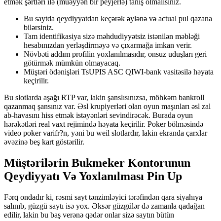
etmək şərtləri ilə (müəyyən bir peyjerlə) tanış olmalısınız.
Bu saytda qeydiyyatdan keçərək əylənə və actual pul qazana
bilərsiniz.
Tam identifikasiya sizə məhdudiyyətsiz istənilən məbləği
hesabınızdan yerləşdirməyə və çıxarmağa imkan verir.
Növbəti addım profilin yoxlanılmasıdır, onsuz uduşları geri
götürmək mümkün olmayacaq.
Müştəri ödənişləri TsUPIS ASC QIWI-bank vasitəsilə həyata
keçirilir.
Bu slotlarda aşağı RTP var, lakin şanslısınızsa, möhkəm bankroll
qazanmaq şansınız var. Əsl krupiyerləri olan oyun maşınları əsl zal
ab-havasını hiss etmək istəyənləri sevindirəcək. Burada oyun
hərəkətləri real vaxt rejimində həyata keçirilir. Poker bölməsində
video poker varifr?n, yəni bu weil slotlardır, lakin ekranda çarxlar
əvəzinə beş kart göstərilir.
Müştərilərin Bukmeker Kontorunun
Qeydiyyatı Və Yoxlanılması Pin Up
Fərq ondadır ki, rəsmi sayt tənzimləyici tərəfindən qara siyahıya
salınıb, güzgü saytı isə yox. Əksər güzgülər də zamanla qadağan
edilir, lakin bu baş verənə qədər onlar sizə saytın bütün