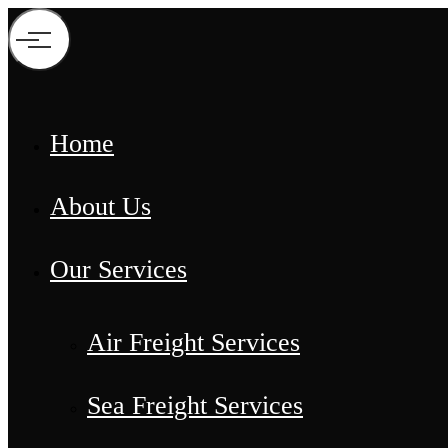
Home
About Us
Our Services
Air Freight Services
Sea Freight Services