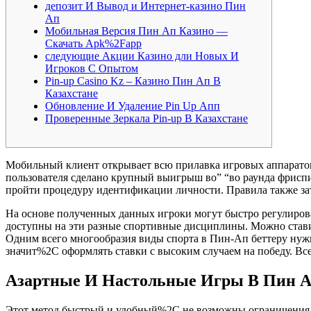
депозит И Вывод и Интернет-казино Пин
Ап
Мобильная Версия Пин Ап Казино —
Скачать Apk%2Fapp
следующие Акции Казино дли Новых И
Игроков С Опытом
Pin-up Casino Kz – Казино Пин Ап В
Казахстане
Обновление И Удаление Pin Up Апп
Проверенные Зеркала Pin-up В Казахстане
Мобильный клиент открывает всю прилавка игровых аппаратов
пользователя сделано крупный выигрыш во” “во раунда фрисп
пройти процедуру идентификации личности. Правила также за
На основе полученных данных игроки могут быстро регулиров
доступны на эти разные спортивные дисциплины. Можно ста
Одним всего многообразия виды спорта в Пин-Ап беттеру нуж
значит%2C оформлять ставки с высоким случаем на победу. В
Азартные И Настольные Игры В Пин 
Этот метод быстрый и удобный%2C не возможны ограничения 