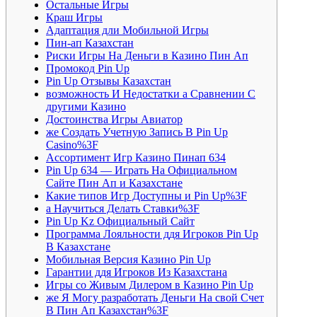
Остальные Игры
Краш Игры
Адаптация дли Мобильной Игры
Пин-ап Казахстан
Риски Игры На Деньги в Казино Пин Ап
Промокод Pin Up
Pin Up Отзывы Казахстан
возможность И Недостатки а Сравнении С
другими Казино
Достоинства Игры Авиатор
же Создать Учетную Запись В Pin Up
Casino%3F
Ассортимент Игр Казино Пинап 634
Pin Up 634 — Играть На Официальном
Сайте Пин Ап и Казахстане
Какие типов Игр Доступны и Pin Up%3F
а Научиться Делать Ставки%3F
Pin Up Kz Официальный Сайт
Программа Лояльности ддя Игроков Pin Up
В Казахстане
Мобильная Версия Казино Pin Up
Гарантии ддя Игроков Из Казахстана
Игры со Живым Дилером в Казино Pin Up
же Я Могу разработать Деньги На свой Счет
В Пин Ап Казахстан%3F