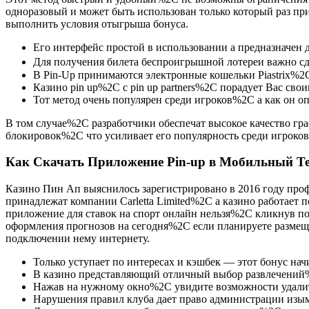
одноразовый и может быть использован только который раз 
выполнить условия отыгрыша бонуса.
Его интерфейс простой в использовании а предназначен д
Для получения билета беспроигрышной лотереи важно сде
В Pin-Up принимаются электронные кошельки Piastrix%2C 
Казино pin up%2C с pin up partners%2C порадует Вас св
Тот метод очень популярен среди игроков%2C а как он о
В том случае%2C разработчики обеспечат высокое качество гра
блокировок%2C что усиливает его популярность среди игро
Как Скачать Приложение Pin-up в Мобильный 
Казино Пин Ап выяснилось зарегистрировано в 2016 году про
принадлежат компании Carletta Limited%2C а казино работает 
приложение для ставок на спорт онлайн нельзя%2C кликнув по
оформления прогнозов на сегодня%2C если планируете размещ
подключении нему интернету.
Только уступает по интересах и кэшбек — этот бонус на
В казино представляющий отличный выбор развлечений
Нажав на нужному окно%2C увидите возможности удали
Нарушения правил клуба дает право администрации изыма