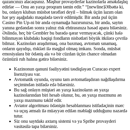
qazancınızı alacaqsınız. Məşhur provayderlər kazinolarla əməkdaşlıq
edirlər — Onu ən yaxşı proqram təmin edir.” “[newline]Əlbəttə ki,
bu, onlayn klubun müsbət tərəfləri deyil – bilmək üçün lazım olan
hər şey aşağıdakı məqalədə təsvir edilmişdir. Bir anda pul üçün
Casino Pin Up-ni bir anda oynamağa hazırsınızsa, bir anda, saytın
yanına gedəndən sonra yalnız risk ehtirasınıza həsəd apara bilərsiniz.
Əslində, heç bir Gembler bu barədə qərar verməyəcək, çünki hələ
bilinməyən klubdakı həqiqi fondların nisbətləri böyük itkilərə çevrilə
bilməz. Kazinoları araşdırmaq, ona baxmaq, avtomatı sınamaq,
onların qayıdışı, riskləri ilə məşğul olmaq imkanı. Sonda, müsbət
emosiyalara bir ödəniş ala və bir cüzdan üçün chance olmadan
özünüzü ruh halına gətirə bilərsiniz.
Kazinonun qanuni fəaliyyətini təsdiqləyən Curacao expert
lisenziyası var.
Avtomatik oyunda, oyunu tam avtomatlaşdıran nağdlaşdırma
seçimindən istifadə edə bilərsiniz.
Bu sağ onlayn müştəri ən yaxşı kazinoların ən yaxşı
kazinolarından biri hesab olunur, bu, ən yaxşı məzmunu ən
yaxşı məzmunu təklif edir.
Aviator algoritması ödənişin hesablanması istifadəçinin mərc
və uçuş əmsalı ilə müəyyən edilən məbləği udduğunu nəzərdə
tutur.
Siz onu saytdakı axtarış sistemi və ya Spribe provayderi
vasitəsilə tapa bilərsiniz.