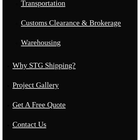
Transportation
Customs Clearance & Brokerage
Warehousing
Why STG Shipping?
Project Gallery
Get A Free Quote
Contact Us