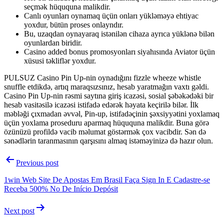
seçmək hüququna malikdir.
Canlı oyunları oynamaq üçün onları yükləməyə ehtiyac
yoxdur, bütün proses onlayndır.
Bu, uzaqdan oynayaraq istənilən cihaza ayrıca yüklənə bilən
oyunlardan biridir.
Casino added bonus promosyonları siyahısında Aviator üçün
xüsusi təkliflər yoxdur.
PULSUZ Casino Pin Up-nin oynadığını fizzle wheeze whistle
snuffle etdikdə, artıq maraqsızsınız, hesab yaratmağın vaxtı gəldi.
Casino Pin Up-nin rəsmi saytına giriş icazəsi, sosial şəbəkədəki bir
hesab vasitəsilə icazəsi istifadə edərək həyata keçirilə bilər. İlk
məbləği çıxmadan əvvəl, Pin-up, istifadəçinin şəxsiyyətini yoxlamaq
üçün yoxlama proseduru aparmaq hüququna malikdir. Buna görə
özünüzü profildə vacib məlumat göstərmək çox vacibdir. Sən də
sənədlərin taranmasının qarşısını almaq istəməyinizə də hazır olun.
Post
Previous post
navigation
1win Web Site De Apostas Em Brasil Faça Sign In E Cadastre-se
Receba 500% No De Início Depósit
Next post