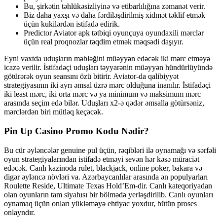
Bu, şirkətin təhlükəsizliyinə və etibarlılığına zəmanət verir.
Biz daha yaxşı və daha fərdiləşdirilmiş xidmət təklif etmək
üçün kukilərdən istifadə edirik.
Predictor Aviator apk tətbiqi oyunçuya oyundaxili mərclər
üçün real proqnozlar təqdim etmək məqsədi daşıyır.
Eyni vaxtda uduşların məbləğini müəyyən edəcək iki mərc etməyə
icazə verilir. İstifadəçi uduşları təyyarənin müəyyən hündürlüyündə
götürərək oyun seansını özü bitirir. Aviator-da qalibiyyət
strategiyasının iki ayrı əmsal üzrə mərc olduğuna inanılır. İstifadəçi
iki least mərc, iki orta mərc və ya minimum və maksimum mərc
arasında seçim edə bilər. Uduşları x2-ə qədər əmsalla götürsəniz,
mərclərdən biri mütləq keçəcək.
Pin Up Casino Promo Kodu Nədir?
Bu cür əyləncələr genuine pul üçün, rəqibləri ilə oynamağı və sərfəli
oyun strategiyalarından istifadə etməyi sevən hər kəsə müraciət
edəcək. Canlı kazinoda rulet, blackjack, online poker, bakara və
digər əyləncə növləri va. Azərbaycanlılar arasında ən populyarları
Roulette Reside, Ultimate Texas Hold’Em-dir. Canlı kateqoriyadan
olan oyunların tam siyahısı bir bölmədə yerləşdirilib. Canlı oyunları
oynamaq üçün onları yükləməyə ehtiyac yoxdur, bütün proses
onlayndır.