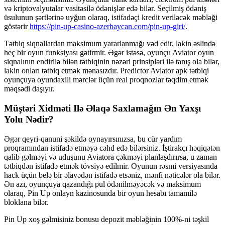
və kriptovalyutalar vasitəsilə ödənişlər edə bilər. Seçilmiş ödəniş
üsulunun şərtlərinə uyğun olaraq, istifadəçi kredit veriləcək məbləği
göstərir
https://pin-up-casino-azerbaycan.com/pin-up-giri/
.
Tətbiq siqnallardan maksimum yararlanmağı vəd edir, lakin əslində
heç bir oyun funksiyası gətirmir. Əgər istəsə, oyunçu Aviator oyun
siqnalının endirilə bilən tətbiqinin nəzəri prinsipləri ilə tanış ola bilər,
lakin onları tətbiq etmək mənasızdır. Predictor Aviator apk tətbiqi
oyunçuya oyundaxili mərclər üçün real proqnozlar təqdim etmək
məqsədi daşıyır.
Müştəri Xidməti Ilə Əlaqə Saxlamağın Ən Yaxşı
Yolu Nədir?
Əgər qeyri-qanuni şəkildə oynayırsınızsa, bu cür yardım
proqramından istifadə etməyə cəhd edə bilərsiniz. İştirakçı həqiqətən
qalib gəlməyi və uduşunu Aviatora çəkməyi planlaşdırırsa, u zaman
tətbiqdən istifadə etmək tövsiyə edilmir. Oyunun rəsmi versiyasında
hack üçün belə bir əlavədən istifadə etsəniz, mənfi nəticələr ola bilər.
Ən azı, oyunçuya qazandığı pul ödənilməyəcək və maksimum
olaraq, Pin Up onlayn kazinosunda bir oyun hesabı tamamilə
bloklana bilər.
Pin Up xoş gəlmisiniz bonusu depozit məbləğinin 100%-ni təşkil