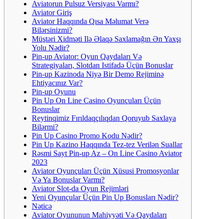
Aviatorun Pulsuz Versiyası Varmı?
Aviator Giriş
Aviator Haqqında Qısa Məlumat Verə
Bilərsinizmi?
Müştəri Xidməti Ilə Əlaqə Saxlamağın Ən Yaxşı
Yolu Nədir?
Pin-up Aviator: Oyun Qaydaları Və
Strategiyaları, Slotdan Istifadə Üçün Bonuslar
Pin-up Kazinoda Niyə Bir Demo Rejiminə
Ehtiyacınız Var?
Pin-up Oyunu
Pin Up On Line Casino Oyunçuları Üçün
Bonuslar
Reytinqimiz Fırıldaqçılıqdan Qoruyub Saxlaya
Bilərmi?
Pin Up Casino Promo Kodu Nədir?
Pin Up Kazino Haqqında Tez-tez Verilən Suallar
Rəsmi Sayt Pin-up Az – On Line Casino Aviator
2023
Aviator Oyunçuları Üçün Xüsusi Promosyonlar
Və Ya Bonuslar Varmı?
Aviator Slot-da Oyun Rejimləri
Yeni Oyunçular Üçün Pin Up Bonusları Nədir?
Nəticə
Aviator Oyununun Mahiyyəti Və Qaydaları