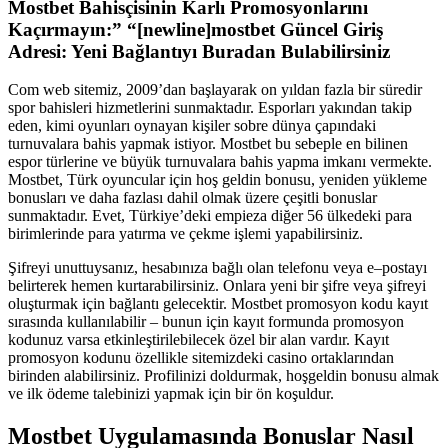
Mostbet Bahisçisinin Karlı Promosyonlarını
Kaçırmayın:” “[newline]mostbet Güncel Giriş
Adresi: Yeni Bağlantıyı Buradan Bulabilirsiniz
Com web sitemiz, 2009’dan başlayarak on yıldan fazla bir süredir
spor bahisleri hizmetlerini sunmaktadır. Esporları yakından takip
eden, kimi oyunları oynayan kişiler sobre dünya çapındaki
turnuvalara bahis yapmak istiyor. Mostbet bu sebeple en bilinen
espor türlerine ve büyük turnuvalara bahis yapma imkanı vermekte.
Mostbet, Türk oyuncular için hoş geldin bonusu, yeniden yükleme
bonusları ve daha fazlası dahil olmak üzere çeşitli bonuslar
sunmaktadır. Evet, Türkiye’deki empieza diğer 56 ülkedeki para
birimlerinde para yatırma ve çekme işlemi yapabilirsiniz.
Şifreyi unuttuysanız, hesabınıza bağlı olan telefonu veya e–postayı
belirterek hemen kurtarabilirsiniz. Onlara yeni bir şifre veya şifreyi
oluşturmak için bağlantı gelecektir. Mostbet promosyon kodu kayıt
sırasında kullanılabilir – bunun için kayıt formunda promosyon
kodunuz varsa etkinleştirilebilecek özel bir alan vardır. Kayıt
promosyon kodunu özellikle sitemizdeki casino ortaklarından
birinden alabilirsiniz. Profilinizi doldurmak, hoşgeldin bonusu almak
ve ilk ödeme talebinizi yapmak için bir ön koşuldur.
Mostbet Uygulamasında Bonuslar Nasıl