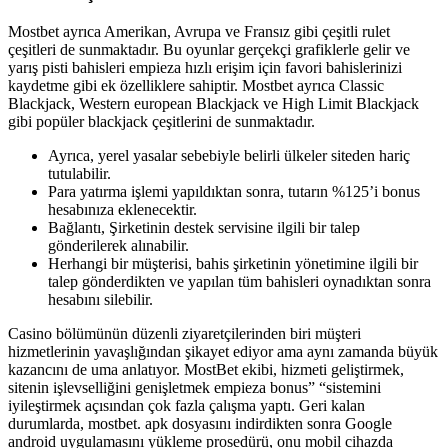
Mostbet ayrıca Amerikan, Avrupa ve Fransız gibi çeşitli rulet
çeşitleri de sunmaktadır. Bu oyunlar gerçekçi grafiklerle gelir ve
yarış pisti bahisleri empieza hızlı erişim için favori bahislerinizi
kaydetme gibi ek özelliklere sahiptir. Mostbet ayrıca Classic
Blackjack, Western european Blackjack ve High Limit Blackjack
gibi popüler blackjack çeşitlerini de sunmaktadır.
Ayrıca, yerel yasalar sebebiyle belirli ülkeler siteden hariç
tutulabilir.
Para yatırma işlemi yapıldıktan sonra, tutarın %125’i bonus
hesabınıza eklenecektir.
Bağlantı, Şirketinin destek servisine ilgili bir talep
gönderilerek alınabilir.
Herhangi bir müşterisi, bahis şirketinin yönetimine ilgili bir
talep gönderdikten ve yapılan tüm bahisleri oynadıktan sonra
hesabını silebilir.
Casino bölümünün düzenli ziyaretçilerinden biri müşteri
hizmetlerinin yavaşlığından şikayet ediyor ama aynı zamanda büyük
kazancını de uma anlatıyor. MostBet ekibi, hizmeti geliştirmek,
sitenin işlevselliğini genişletmek empieza bonus” “sistemini
iyileştirmek açısından çok fazla çalışma yaptı. Geri kalan
durumlarda, mostbet. apk dosyasını indirdikten sonra Google
android uygulamasını yükleme prosedürü, onu mobil cihazda