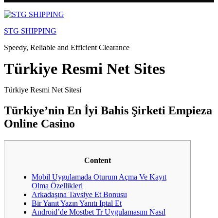
Skip
to
STG SHIPPING
content
Speedy, Reliable and Efficient Clearance
Türkiye Resmi Net Sites
Türkiye Resmi Net Sitesi
Türkiye’nin En İyi Bahis Şirketi Empieza
Online Casino
Content
Mobil Uygulamada Oturum Açma Ve Kayıt
Olma Özellikleri
Arkadaşına Tavsiye Et Bonusu
Bir Yanıt Yazın Yanıtı Iptal Et
Android’de Mostbet Tr Uygulamasını Nasıl