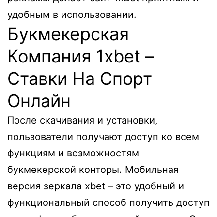
удобным в использовании.
Букмекерская
Компания 1xbet –
Ставки На Спорт
Онлайн
После скачивания и установки,
пользователи получают доступ ко всем
функциям и возможностям
букмекерской конторы. Мобильная
версия зеркала xbet – это удобный и
функциональный способ получить доступ