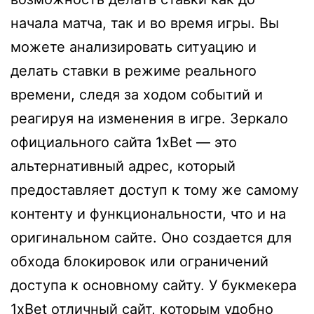
начала матча, так и во время игры. Вы
можете анализировать ситуацию и
делать ставки в режиме реального
времени, следя за ходом событий и
реагируя на изменения в игре. Зеркало
официального сайта 1xBet — это
альтернативный адрес, который
предоставляет доступ к тому же самому
контенту и функциональности, что и на
оригинальном сайте. Оно создается для
обхода блокировок или ограничений
доступа к основному сайту. У букмекера
1xBet отличный сайт, которым удобно