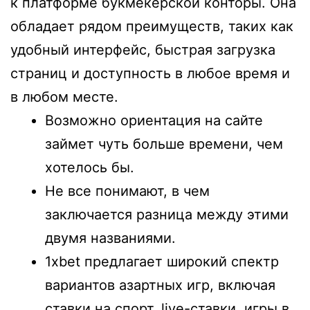
к платформе букмекерской конторы. Она
обладает рядом преимуществ, таких как
удобный интерфейс, быстрая загрузка
страниц и доступность в любое время и
в любом месте.
Возможно ориентация на сайте
займет чуть больше времени, чем
хотелось бы.
Не все понимают, в чем
заключается разница между этими
двумя названиями.
1xbet предлагает широкий спектр
вариантов азартных игр, включая
ставки на спорт, live-ставки, игры в