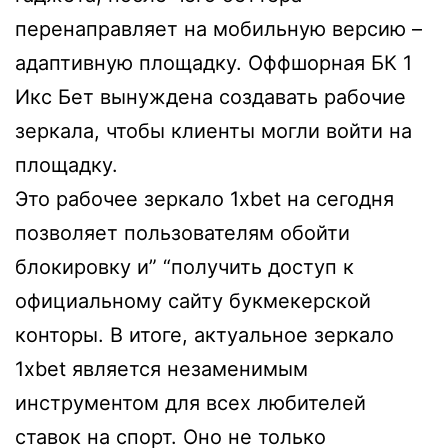
перенаправляет на мобильную версию –
адаптивную площадку. Оффшорная БК 1
Икс Бет вынуждена создавать рабочие
зеркала, чтобы клиенты могли войти на
площадку.
Это рабочее зеркало 1xbet на сегодня
позволяет пользователям обойти
блокировку и” “получить доступ к
официальному сайту букмекерской
конторы. В итоге, актуальное зеркало
1xbet является незаменимым
инструментом для всех любителей
ставок на спорт. Оно не только