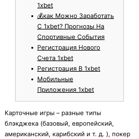
1xbet
💰как Можно Заработать
С 1xbet? Прогнозы На
Спортивные События
Регистрация Нового
Счета 1xbet
Регистрация В 1xbet
Мобильные
Приложения 1xbet
Карточные игры – разные типы
блэкджека (базовый, европейский,
американский, карибский и т. д. ), покер