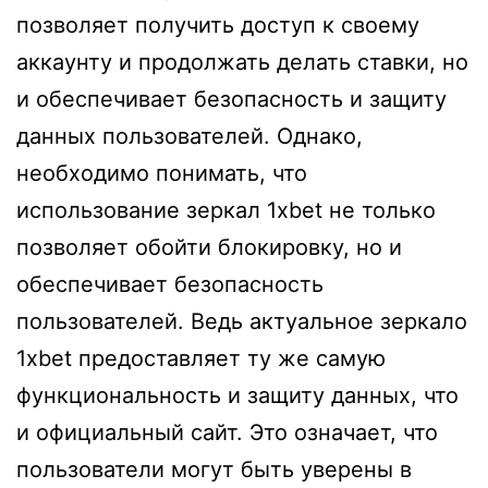
позволяет получить доступ к своему
аккаунту и продолжать делать ставки, но
и обеспечивает безопасность и защиту
данных пользователей. Однако,
необходимо понимать, что
использование зеркал 1xbet не только
позволяет обойти блокировку, но и
обеспечивает безопасность
пользователей. Ведь актуальное зеркало
1xbet предоставляет ту же самую
функциональность и защиту данных, что
и официальный сайт. Это означает, что
пользователи могут быть уверены в