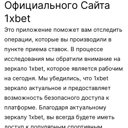
Официального Сайта
1xbet
Это приложение поможет вам отследить
операции, которые вы производили в
пункте приема ставок. В процессе
исследования мы обратили внимание на
зеркало 1xbet, которое является рабочим
на сегодня. Мы убедились, что 1xbet
зеркало актуальное и предоставляет
возможность безопасного доступа к
платформе. Благодаря актуальному
зеркалу 1xbet, вы всегда будете иметь
доступ к популярным спортивным