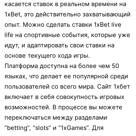
касается ставок в реальном времени на
1xBet, это действительно захватывающий
опыт. Можно сделать ставки 1xBet live
life на спортивные события, которые уже
идут, и адаптировать свои ставки на
основе текущего хода игры.
Платформа доступна на более чем 50
языках, что делает ее популярной среди
пользователей со всего мира. Сайт 1хбет
включает в себя совокупность игровых
возможностей. В процессе вы можете
переключаться между разделами
“betting”, “slots” и “1xGames”. Для