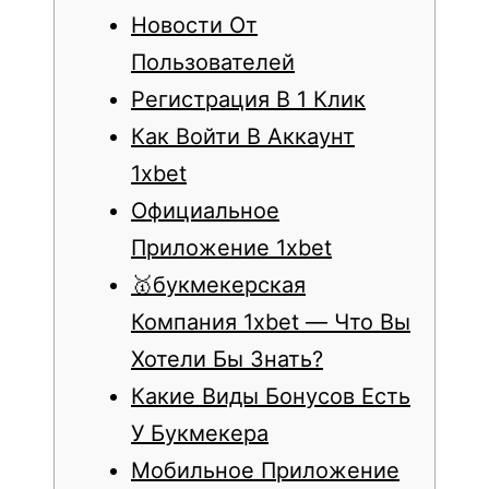
Новости От
Пользователей
Регистрация В 1 Клик
Как Войти В Аккаунт
1xbet
Официальное
Приложение 1xbet
🥇букмекерская
Компания 1xbet — Что Вы
Хотели Бы Знать?
Какие Виды Бонусов Есть
У Букмекера
Мобильное Приложение