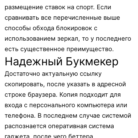
размещение ставок на спорт. Если
сравнивать все перечисленные выше
способы обхода блокировок с
использованием зеркал, то у последнего
есть существенное преимущество.
Надежный Букмекер
Достаточно актуальную ссылку
скопировать, после указать в адресной
строке браузера. Копия подходит для
входа с персонального компьютера или
телефона. В последнем случае системой
распознается оперативная система
гаджета, после чего беттера