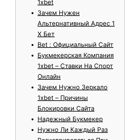
1xbet
Зачем Нужен
Альтернативный Адрес 1
Х Бет
Bet : Официальный Сайт
Букмекерская Компания
1xbet – Ставки На Спорт
Онлайн
Зачем Нужно Зеркало
1xbet – Причины
Блокировки Сайта
Надежный Букмекер
Нужно Ли Каждый Раз