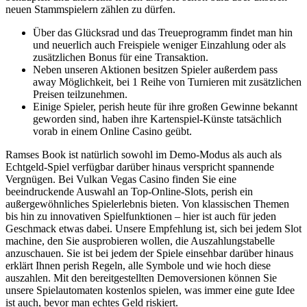
neuen Stammspielern zählen zu dürfen.
Über das Glücksrad und das Treueprogramm findet man hin
und neuerlich auch Freispiele weniger Einzahlung oder als
zusätzlichen Bonus für eine Transaktion.
Neben unseren Aktionen besitzen Spieler außerdem pass
away Möglichkeit, bei 1 Reihe von Turnieren mit zusätzlichen
Preisen teilzunehmen.
Einige Spieler, perish heute für ihre großen Gewinne bekannt
geworden sind, haben ihre Kartenspiel-Künste tatsächlich
vorab in einem Online Casino geübt.
Ramses Book ist natürlich sowohl im Demo-Modus als auch als
Echtgeld-Spiel verfügbar darüber hinaus verspricht spannende
Vergnügen. Bei Vulkan Vegas Casino finden Sie eine
beeindruckende Auswahl an Top-Online-Slots, perish ein
außergewöhnliches Spielerlebnis bieten. Von klassischen Themen
bis hin zu innovativen Spielfunktionen – hier ist auch für jeden
Geschmack etwas dabei. Unsere Empfehlung ist, sich bei jedem Slot
machine, den Sie ausprobieren wollen, die Auszahlungstabelle
anzuschauen. Sie ist bei jedem der Spiele einsehbar darüber hinaus
erklärt Ihnen perish Regeln, alle Symbole und wie hoch diese
auszahlen. Mit den bereitgestellten Demoversionen können Sie
unsere Spielautomaten kostenlos spielen, was immer eine gute Idee
ist auch, bevor man echtes Geld riskiert.