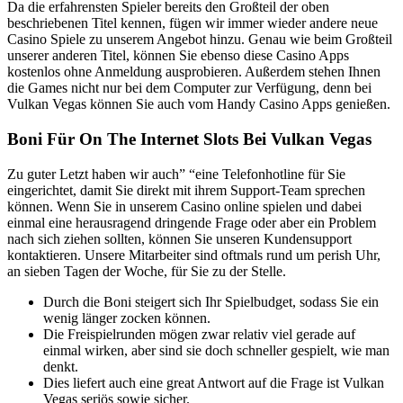
Da die erfahrensten Spieler bereits den Großteil der oben
beschriebenen Titel kennen, fügen wir immer wieder andere neue
Casino Spiele zu unserem Angebot hinzu. Genau wie beim Großteil
unserer anderen Titel, können Sie ebenso diese Casino Apps
kostenlos ohne Anmeldung ausprobieren. Außerdem stehen Ihnen
die Games nicht nur bei dem Computer zur Verfügung, denn bei
Vulkan Vegas können Sie auch vom Handy Casino Apps genießen.
Boni Für On The Internet Slots Bei Vulkan Vegas
Zu guter Letzt haben wir auch” “eine Telefonhotline für Sie
eingerichtet, damit Sie direkt mit ihrem Support-Team sprechen
können. Wenn Sie in unserem Casino online spielen und dabei
einmal eine herausragend dringende Frage oder aber ein Problem
nach sich ziehen sollten, können Sie unseren Kundensupport
kontaktieren. Unsere Mitarbeiter sind oftmals rund um perish Uhr,
an sieben Tagen der Woche, für Sie zu der Stelle.
Durch die Boni steigert sich Ihr Spielbudget, sodass Sie ein
wenig länger zocken können.
Die Freispielrunden mögen zwar relativ viel gerade auf
einmal wirken, aber sind sie doch schneller gespielt, wie man
denkt.
Dies liefert auch eine great Antwort auf die Frage ist Vulkan
Vegas seriös sowie sicher.