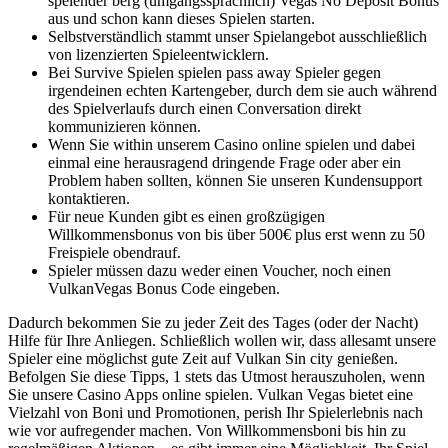
speiender berg (umgangssprachlich) Vegas No Deposit Bonus
aus und schon kann dieses Spielen starten.
Selbstverständlich stammt unser Spielangebot ausschließlich
von lizenzierten Spieleentwicklern.
Bei Survive Spielen spielen pass away Spieler gegen
irgendeinen echten Kartengeber, durch dem sie auch während
des Spielverlaufs durch einen Conversation direkt
kommunizieren können.
Wenn Sie within unserem Casino online spielen und dabei
einmal eine herausragend dringende Frage oder aber ein
Problem haben sollten, können Sie unseren Kundensupport
kontaktieren.
Für neue Kunden gibt es einen großzügigen
Willkommensbonus von bis über 500€ plus erst wenn zu 50
Freispiele obendrauf.
Spieler müssen dazu weder einen Voucher, noch einen
VulkanVegas Bonus Code eingeben.
Dadurch bekommen Sie zu jeder Zeit des Tages (oder der Nacht)
Hilfe für Ihre Anliegen. Schließlich wollen wir, dass allesamt unsere
Spieler eine möglichst gute Zeit auf Vulkan Sin city genießen.
Befolgen Sie diese Tipps, 1 stets das Utmost herauszuholen, wenn
Sie unsere Casino Apps online spielen. Vulkan Vegas bietet eine
Vielzahl von Boni und Promotionen, perish Ihr Spielerlebnis nach
wie vor aufregender machen. Von Willkommensboni bis hin zu