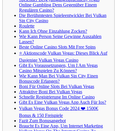
Online Gambling Dens Gegenüber Einem
Regulären Casino?
Die Berühmtesten Spieleentwickler Bei Vulkan
Sin City Casino
Roulette
Kann Ich Ohne Einzahlung Zocken?
Wie Kann Person Seine Gewinne Auszahlen
Lassen?
Beste Online Casino Slots Mit Free Spins
⭐ Aktionscode Vulkan Vegas: Dieses Blick Auf
Dasjenige Vulkan Vegas Casino
Gibt Es Voraussetzungen, Um I Am Vegas
Casino Mitspielen Zu Können?
Wie Kann Man Bei Vulkan Sin City Einen
Bonuscode Erlangen?
Boni Für Online Slots Bei Vulkan Vegas
Attraktive Boni Bei Vulkan Vegas
Schnelle Registrierung Im Online Casino
Gibt Es Eine Vulkan Vegas App Auch Für Ios?
Vulkan Vegas Bonus Code 2024 ❤️ 1500€
Bonus & 150 Freispiele
Fazit Zum Bonusangebot
Braucht Es Eine App, Um Internet Marketing