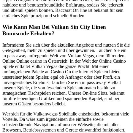
nahtlose und benutzerfreundliche Erfahrung, sodass Sie jederzeit
und überall spielen können. Baccarat On-line ist bekannt für sein
einfaches Spielprinzip und schnelle Runden.
Wie Kann Man Bei Vulkan Sin City Einen
Bonuscode Erhalten?
Informieren Sie sich über die aktuellen Angebote und nutzen Sie die
Gelegenheit, mehr zu spielen und über gewinnen. Tauchen Sie ein
in pass away aufregende Welt von Vulkan Vegas, dem führenden
Online Online casino in Österreich. In der Welt der Online Casino
Spiele entfaltet Vulkan Vegas die ganze Pracht. Mit einer
umfangreichen Palette an Casino On the internet Spielen bieten
unsereiner jedem Spieler, egal ob Anfänger oder aber Profi, ein
unvergessliches Erlebnis. Tauchen Sie ein in pass away Vielfalt
unserer Spiele, die von fesselnden Spielautomaten bis hin zu
strategischen Tischspielen reichen. Unsere On-line Slots, bekannt
für ihre lebendigen Grafiken und spannenden Kapitel, sind bei
unseren Gästen besonders beliebt.
Wer sich für die Vulkanvegas Spielhalle entscheidet, bekommt viele
Vorteile. Da wäre zum irgendeinen die einfache sowie
selbsterklärende Navigation auf unserer Webseite, die mit allen
Browsern, Betriebssystemen und Geräte einwandfrei funktioniert.