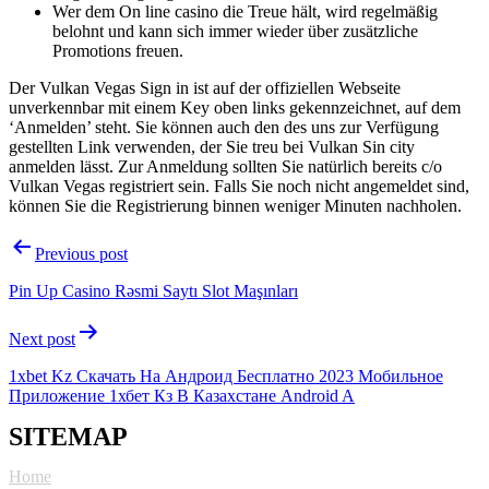
Wer dem On line casino die Treue hält, wird regelmäßig
belohnt und kann sich immer wieder über zusätzliche
Promotions freuen.
Der Vulkan Vegas Sign in ist auf der offiziellen Webseite
unverkennbar mit einem Key oben links gekennzeichnet, auf dem
‘Anmelden’ steht. Sie können auch den des uns zur Verfügung
gestellten Link verwenden, der Sie treu bei Vulkan Sin city
anmelden lässt. Zur Anmeldung sollten Sie natürlich bereits c/o
Vulkan Vegas registriert sein. Falls Sie noch nicht angemeldet sind,
können Sie die Registrierung binnen weniger Minuten nachholen.
Post
Previous post
navigation
Pin Up Casino Rəsmi Saytı Slot Maşınları
Next post
1xbet Kz Скачать На Андроид Бесплатно 2023 Мобильное
Приложение 1хбет Кз В Казахстане Android A
SITEMAP
Home