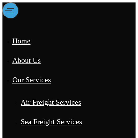
Home
About Us
Our Services
Air Freight Services
Sea Freight Services