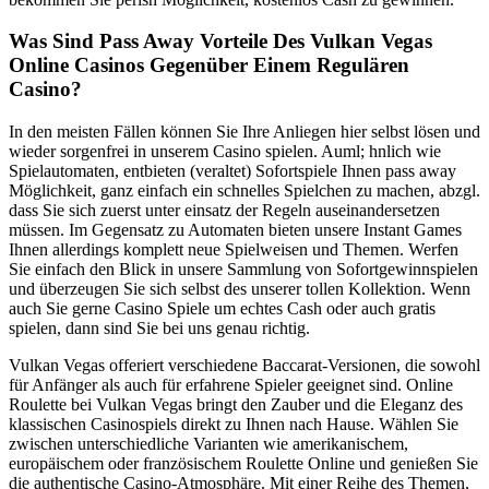
Was Sind Pass Away Vorteile Des Vulkan Vegas
Online Casinos Gegenüber Einem Regulären
Casino?
In den meisten Fällen können Sie Ihre Anliegen hier selbst lösen und
wieder sorgenfrei in unserem Casino spielen. Auml; hnlich wie
Spielautomaten, entbieten (veraltet) Sofortspiele Ihnen pass away
Möglichkeit, ganz einfach ein schnelles Spielchen zu machen, abzgl.
dass Sie sich zuerst unter einsatz der Regeln auseinandersetzen
müssen. Im Gegensatz zu Automaten bieten unsere Instant Games
Ihnen allerdings komplett neue Spielweisen und Themen. Werfen
Sie einfach den Blick in unsere Sammlung von Sofortgewinnspielen
und überzeugen Sie sich selbst des unserer tollen Kollektion. Wenn
auch Sie gerne Casino Spiele um echtes Cash oder auch gratis
spielen, dann sind Sie bei uns genau richtig.
Vulkan Vegas offeriert verschiedene Baccarat-Versionen, die sowohl
für Anfänger als auch für erfahrene Spieler geeignet sind. Online
Roulette bei Vulkan Vegas bringt den Zauber und die Eleganz des
klassischen Casinospiels direkt zu Ihnen nach Hause. Wählen Sie
zwischen unterschiedliche Varianten wie amerikanischem,
europäischem oder französischem Roulette Online und genießen Sie
die authentische Casino-Atmosphäre. Mit einer Reihe des Themen,