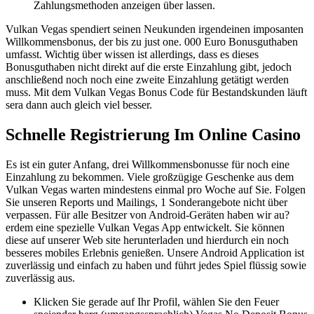
Zahlungsmethoden anzeigen über lassen.
Vulkan Vegas spendiert seinen Neukunden irgendeinen imposanten
Willkommensbonus, der bis zu just one. 000 Euro Bonusguthaben
umfasst. Wichtig über wissen ist allerdings, dass es dieses
Bonusguthaben nicht direkt auf die erste Einzahlung gibt, jedoch
anschließend noch noch eine zweite Einzahlung getätigt werden
muss. Mit dem Vulkan Vegas Bonus Code für Bestandskunden läuft
sera dann auch gleich viel besser.
Schnelle Registrierung Im Online Casino
Es ist ein guter Anfang, drei Willkommensbonusse für noch eine
Einzahlung zu bekommen. Viele großzügige Geschenke aus dem
Vulkan Vegas warten mindestens einmal pro Woche auf Sie. Folgen
Sie unseren Reports und Mailings, 1 Sonderangebote nicht über
verpassen. Für alle Besitzer von Android-Geräten haben wir au?
erdem eine spezielle Vulkan Vegas App entwickelt. Sie können
diese auf unserer Web site herunterladen und hierdurch ein noch
besseres mobiles Erlebnis genießen. Unsere Android Application ist
zuverlässig und einfach zu haben und führt jedes Spiel flüssig sowie
zuverlässig aus.
Klicken Sie gerade auf Ihr Profil, wählen Sie den Feuer