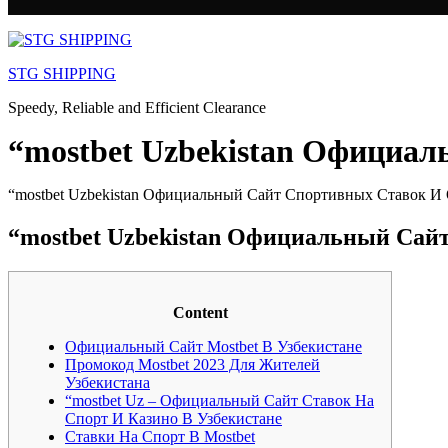
Skip
to
STG SHIPPING
content
Speedy, Reliable and Efficient Clearance
“mostbet Uzbekistan Официа
“mostbet Uzbekistan Официальный Сайт Спортивных Ставок И
“mostbet Uzbekistan Официальный Сай
Content
Официальный Сайт Mostbet В Узбекистане
Промокод Mostbet 2023 Для Жителей
Узбекистана
“mostbet Uz – Официальный Сайт Ставок На
Спорт И Казино В Узбекистане
Ставки На Спорт В Mostbet