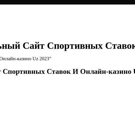
льный Сайт Спортивных Ставок
 Онлайн-казино Uz 2023”
т Спортивных Ставок И Онлайн-казино 