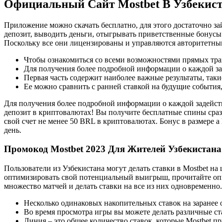
Официальный Сайт Mostbet В Узбекис
Приложение можно скачать бесплатно, для этого достаточно за
депозит, выводить деньги, отыгрывать приветственные бонусы и
Поскольку все они лицензированы и управляются авторитетн
Чтобы ознакомиться со всеми возможностями прямых тра
Для получения более подробной информации о каждой з
Первая часть содержит наиболее важные результаты, таки
Ее можно сравнить с ранней ставкой на будущие события,
Для получения более подробной информации о каждой задейст
депозит в криптовалютах! Вы получите бесплатные спины сразу 
свой счет не менее 50 BRL в криптовалютах. Бонус в размере 
день.
Промокод Mostbet 2023 Для Жителей Узбекистана
Пользователи из Узбекистана могут делать ставки в Mostbet н
оптимизировать свой потенциальный выигрыш, прочитайте описа
множество матчей и делать ставки на все из них одновременно.
Несколько одинаковых накопительных ставок на заранее 
Во время просмотра игры вы можете делать различные ст
Линия – это общее количество ставок, которые Mostbet п