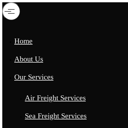
Home
About Us
Our Services
Air Freight Services
Sea Freight Services