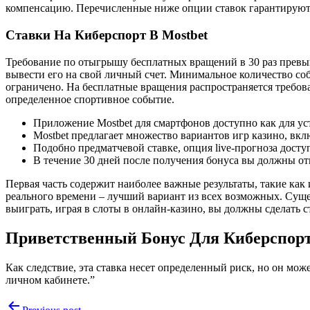
компенсацию. Перечисленные ниже опции ставок гарантируют, ч
Ставки На Киберспорт В Mostbet
Требование по отыгрышу бесплатных вращений в 30 раз превыш
вывести его на свой личный счет. Минимальное количество соб
ограничено. На бесплатные вращения распространяется требова
определенное спортивное событие.
Приложение Mostbet для смартфонов доступно как для устр
Mostbet предлагает множество вариантов игр казино, вкл
Подобно предматчевой ставке, опция live-прогноза дост
В течение 30 дней после получения бонуса вы должны оты
Первая часть содержит наиболее важные результаты, такие как
реального времени – лучший вариант из всех возможных. Суще
выиграть, играя в слоты в онлайн-казино, вы должны сделать
Приветственный Бонус Для Киберспор
Как следствие, эта ставка несет определенный риск, но он мож
личном кабинете.”
Post