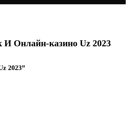
 И Онлайн-казино Uz 2023
Uz 2023”