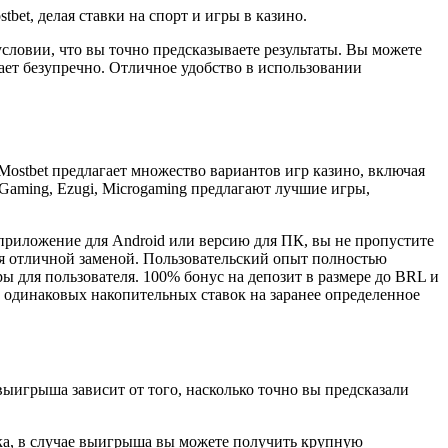
et, делая ставки на спорт и игры в казино.
словии, что вы точно предсказываете результаты. Вы можете
ает безупречно. Отличное удобство в использовании
Mostbet предлагает множество вариантов игр казино, включая
 Gaming, Ezugi, Microgaming предлагают лучшие игры,
 приложение для Android или версию для ПК, вы не пропустите
тся отличной заменой. Пользовательский опыт полностью
ы для пользователя. 100% бонус на депозит в размере до BRL и
о одинаковых накопительных ставок на заранее определенное
ыигрыша зависит от того, насколько точно вы предсказали
ка, в случае выигрыша вы можете получить крупную